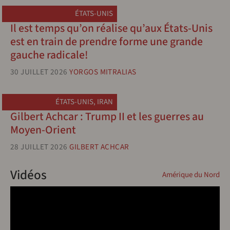
ÉTATS-UNIS
Il est temps qu’on réalise qu’aux États-Unis
est en train de prendre forme une grande
gauche radicale!
30 JUILLET 2026
YORGOS MITRALIAS
ÉTATS-UNIS
,
IRAN
Gilbert Achcar : Trump II et les guerres au
Moyen-Orient
28 JUILLET 2026
GILBERT ACHCAR
Vidéos
Amérique du Nord