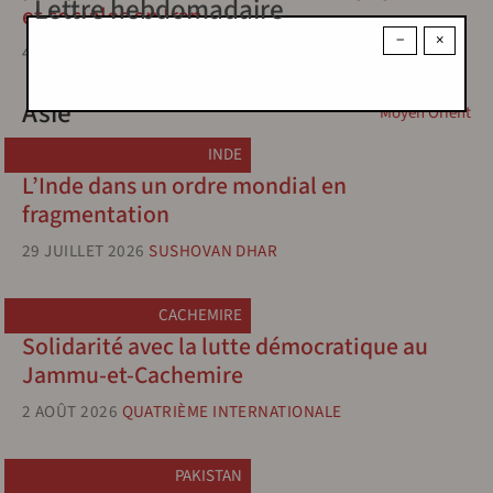
Lettre hebdomadaire
et sociales en Iran
−
×
4 JUILLET 2026
HOUSHANG SÉPÉHR
Asie
Moyen Orient
INDE
L’Inde dans un ordre mondial en
fragmentation
29 JUILLET 2026
SUSHOVAN DHAR
CACHEMIRE
Solidarité avec la lutte démocratique au
Jammu-et-Cachemire
2 AOÛT 2026
QUATRIÈME INTERNATIONALE
PAKISTAN