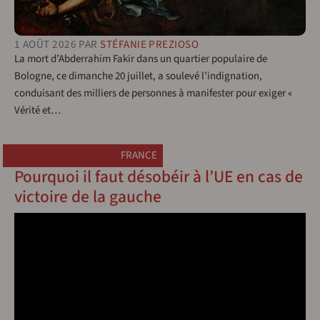
1 AOÛT 2026
PAR
STÉFANIE PREZIOSO
La mort d’Abderrahim Fakir dans un quartier populaire de
Bologne, ce dimanche 20 juillet, a soulevé l’indignation,
conduisant des milliers de personnes à manifester pour exiger «
Vérité et…
FRANCE
Pourquoi il faut désobéir à l’UE en cas de
victoire de la gauche