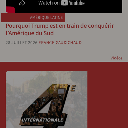
AMÉRIQUE LATINE
Pourquoi Trump est en train de conquérir
l’Amérique du Sud
28 JUILLET 2026
FRANCK GAUDICHAUD
Vidéos