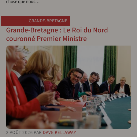
chose que nous…
GRANDE-BRETAGNE
Grande-Bretagne : Le Roi du Nord
couronné Premier Ministre
2 AOÛT 2026
PAR
DAVE KELLAWAY