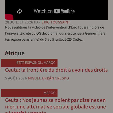
28 JUILLET 2026
PAR
ÉRIC TOUSSAINT
Nous publions la vidéo de l’intervention d’Éric Toussaint lors de
l’université d’été du QG décolonial qui s’est tenue à Gennevilliers
(en région parisienne) du 3 au 5 juillet 2025.Cette…
Afrique
Europe
ÉTAT ESPAGNOL
,
MAROC
Ceuta: la frontière du droit à avoir des droits
5 AOÛT 2026
MIGUEL URBÁN CRESPO
MAROC
Ceuta : Nos jeunes se noient par dizaines en
mer, une alternative sociale globale est une