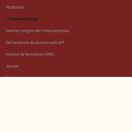
Mastodon
L’Internationale
Dernier congrès de l’Internationale
Déclarations du bureau exécutif
Institut de formation (IIRE)
Jeunes
Auteurs
Économie
Connexion
Les articles de la semaine
À propos