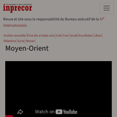
Aller au contenu principal
e
Revue et site sous la responsabilité du Bureau exécutif de la
IV
Internationale
.
Arabie saoudite
Émirats arabes unis
Irak
Iran
Israël
Kurdistan
Liban
Palestine
Syrie
Yémen
Moyen-Orient