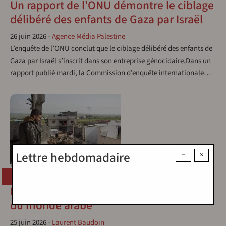
Un rapport de l’ONU démontre le ciblage
délibéré des enfants de Gaza par Israël
26 juin 2026
-
Agence Média Palestine
L’enquête de l’ONU conclut que le ciblage délibéré des enfants de
Gaza par Israël s’inscrit dans son entreprise génocidaire.Dans un
rapport publié mardi, la Commission d’enquête internationale…
Lettre hebdomadaire
−
×
PALESTINE
GÉNOCIDE
L’effondrement moral de l’Occident vu
du monde arabe
25 juin 2026
-
Laurent Baudoin