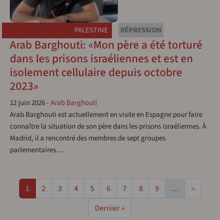
PALESTINE
RÉPRESSION
Arab Barghouti: «Mon père a été torturé
dans les prisons israéliennes et est en
isolement cellulaire depuis octobre
2023»
12 juin 2026
-
Arab Barghouti
Arab Barghouti est actuellement en visite en Espagne pour faire
connaître la situation de son père dans les prisons israéliennes. À
Madrid, il a rencontré des membres de sept groupes
parlementaires…
Pagination
Page
Page
Page
Page
Page
Page
Page
Page
Page
Page sui
1
2
3
4
5
6
7
8
9
…
››
Dernière page
Dernier »