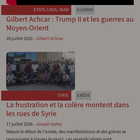
ÉTATS-UNIS
,
IRAN
GUERRE
Gilbert Achcar : Trump II et les guerres au
Moyen-Orient
28 juillet 2026
-
Gilbert Achcar
SYRIE
GRÈVE
La frustration et la colère montent dans
les rues de Syrie
17 juillet 2026
-
Joseph Daher
Depuis le début de l’année, des manifestations et des grèves se
poursuivent à travers le pays1. Les revendications vont