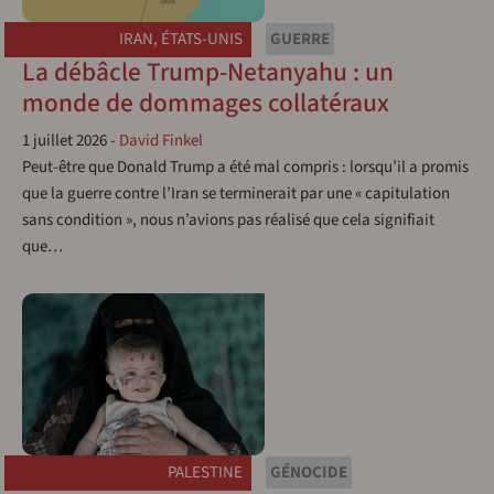
IRAN
,
ÉTATS-UNIS
GUERRE
La débâcle Trump-Netanyahu : un
monde de dommages collatéraux
1 juillet 2026
-
David Finkel
Peut-être que Donald Trump a été mal compris : lorsqu’il a promis
que la guerre contre l’Iran se terminerait par une « capitulation
sans condition », nous n’avions pas réalisé que cela signifiait
que…
PALESTINE
GÉNOCIDE