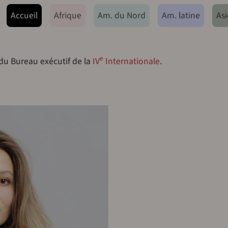
ação principal
Accueil
Afrique
Am. du Nord
Am. latine
Asi
e
 du Bureau exécutif de la
IV
Internationale
.