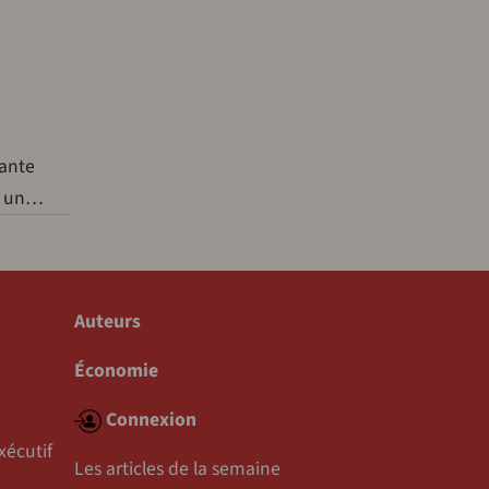
pante
me un…
Auteurs
Économie
Connexion
xécutif
Les articles de la semaine