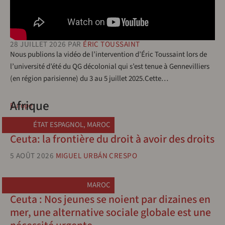
28 JUILLET 2026
PAR
ÉRIC TOUSSAINT
Nous publions la vidéo de l’intervention d’Éric Toussaint lors de
l’université d’été du QG décolonial qui s’est tenue à Gennevilliers
(en région parisienne) du 3 au 5 juillet 2025.Cette…
Afrique
Europe
ÉTAT ESPAGNOL
,
MAROC
Ceuta: la frontière du droit à avoir des droits
5 AOÛT 2026
MIGUEL URBÁN CRESPO
MAROC
Ceuta : Nos jeunes se noient par dizaines en
mer, une alternative sociale globale est une