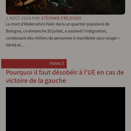
1 AOÛT 2026
PAR
STÉFANIE PREZIOSO
La mort d’Abderrahim Fakir dans un quartier populaire de
Bologne, ce dimanche 20 juillet, a soulevé l’indignation,
conduisant des milliers de personnes à manifester pour exiger «
Vérité et…
FRANCE
Pourquoi il faut désobéir à l’UE en cas de
victoire de la gauche