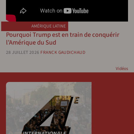
AMÉRIQUE LATINE
Pourquoi Trump est en train de conquérir
l’Amérique du Sud
28 JUILLET 2026
FRANCK GAUDICHAUD
Vidéos