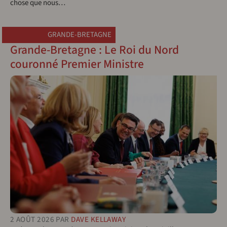
chose que nous…
GRANDE-BRETAGNE
Grande-Bretagne : Le Roi du Nord
couronné Premier Ministre
2 AOÛT 2026
PAR
DAVE KELLAWAY