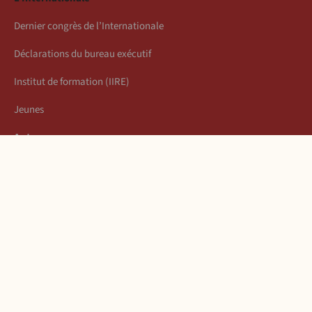
Dernier congrès de l’Internationale
Déclarations du bureau exécutif
Institut de formation (IIRE)
Jeunes
Auteurs
Économie
Connexion
Les articles de la semaine
À propos
Mentions légales