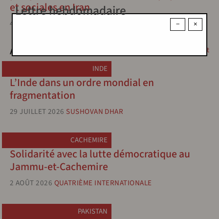
et sociales en Iran
Lettre hebdomadaire
4 JUILLET 2026
HOUSHANG SÉPÉHR
−
×
Asie
Moyen Orient
INDE
L’Inde dans un ordre mondial en
fragmentation
29 JUILLET 2026
SUSHOVAN DHAR
CACHEMIRE
Solidarité avec la lutte démocratique au
Jammu-et-Cachemire
2 AOÛT 2026
QUATRIÈME INTERNATIONALE
PAKISTAN