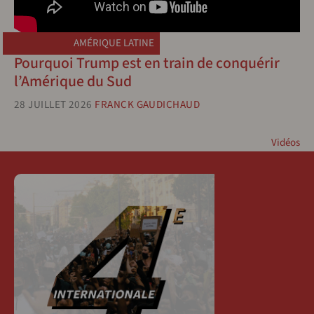
AMÉRIQUE LATINE
Pourquoi Trump est en train de conquérir
l’Amérique du Sud
28 JUILLET 2026
FRANCK GAUDICHAUD
Vidéos