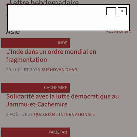
Lettre hebdomadaire
et sociales en Iran
−
×
4 JUILLET 2026
HOUSHANG SÉPÉHR
Asie
Moyen Orient
INDE
L’Inde dans un ordre mondial en
fragmentation
29 JUILLET 2026
SUSHOVAN DHAR
CACHEMIRE
Solidarité avec la lutte démocratique au
Jammu-et-Cachemire
2 AOÛT 2026
QUATRIÈME INTERNATIONALE
PAKISTAN