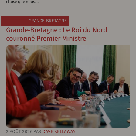
chose que nous…
GRANDE-BRETAGNE
Grande-Bretagne : Le Roi du Nord
couronné Premier Ministre
2 AOÛT 2026
PAR
DAVE KELLAWAY