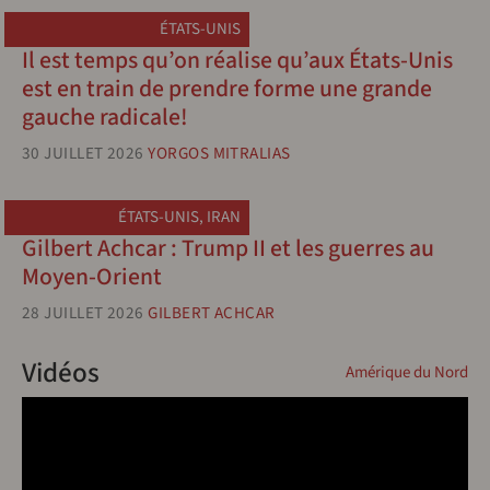
ÉTATS-UNIS
Il est temps qu’on réalise qu’aux États-Unis
est en train de prendre forme une grande
gauche radicale!
30 JUILLET 2026
YORGOS MITRALIAS
ÉTATS-UNIS
,
IRAN
Gilbert Achcar : Trump II et les guerres au
Moyen-Orient
28 JUILLET 2026
GILBERT ACHCAR
Vidéos
Amérique du Nord