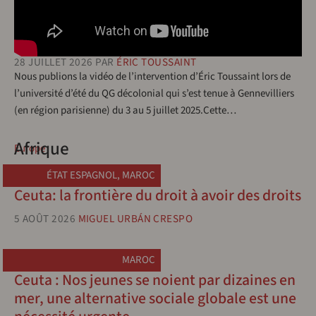
28 JUILLET 2026
PAR
ÉRIC TOUSSAINT
Nous publions la vidéo de l’intervention d’Éric Toussaint lors de
l’université d’été du QG décolonial qui s’est tenue à Gennevilliers
(en région parisienne) du 3 au 5 juillet 2025.Cette…
Afrique
Europe
ÉTAT ESPAGNOL
,
MAROC
Ceuta: la frontière du droit à avoir des droits
5 AOÛT 2026
MIGUEL URBÁN CRESPO
MAROC
Ceuta : Nos jeunes se noient par dizaines en
mer, une alternative sociale globale est une