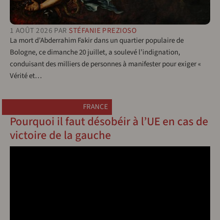
1 AOÛT 2026
PAR
STÉFANIE PREZIOSO
La mort d’Abderrahim Fakir dans un quartier populaire de
Bologne, ce dimanche 20 juillet, a soulevé l’indignation,
conduisant des milliers de personnes à manifester pour exiger «
Vérité et…
FRANCE
Pourquoi il faut désobéir à l’UE en cas de
victoire de la gauche