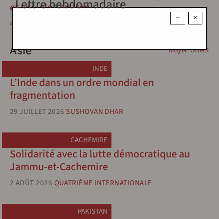
Lettre hebdomadaire
et sociales en Iran
−
×
4 JUILLET 2026
HOUSHANG SÉPÉHR
Asie
Moyen Orient
INDE
L’Inde dans un ordre mondial en
fragmentation
29 JUILLET 2026
SUSHOVAN DHAR
CACHEMIRE
Solidarité avec la lutte démocratique au
Jammu-et-Cachemire
2 AOÛT 2026
QUATRIÈME INTERNATIONALE
PAKISTAN