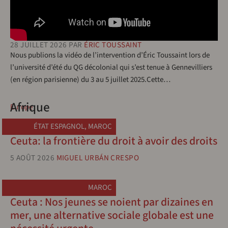
28 JUILLET 2026
PAR
ÉRIC TOUSSAINT
Nous publions la vidéo de l’intervention d’Éric Toussaint lors de
l’université d’été du QG décolonial qui s’est tenue à Gennevilliers
(en région parisienne) du 3 au 5 juillet 2025.Cette…
Afrique
Europe
ÉTAT ESPAGNOL
,
MAROC
Ceuta: la frontière du droit à avoir des droits
5 AOÛT 2026
MIGUEL URBÁN CRESPO
MAROC
Ceuta : Nos jeunes se noient par dizaines en
mer, une alternative sociale globale est une