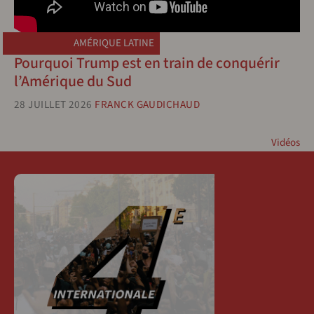
AMÉRIQUE LATINE
Pourquoi Trump est en train de conquérir
l’Amérique du Sud
28 JUILLET 2026
FRANCK GAUDICHAUD
Vidéos