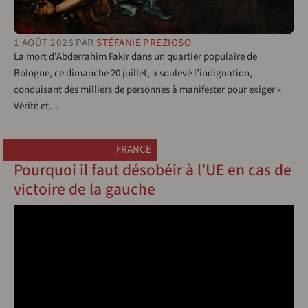
1 AOÛT 2026
PAR
STÉFANIE PREZIOSO
La mort d’Abderrahim Fakir dans un quartier populaire de
Bologne, ce dimanche 20 juillet, a soulevé l’indignation,
conduisant des milliers de personnes à manifester pour exiger «
Vérité et…
FRANCE
Pourquoi il faut désobéir à l’UE en cas de
victoire de la gauche