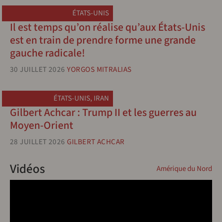
ÉTATS-UNIS
Il est temps qu’on réalise qu’aux États-Unis
est en train de prendre forme une grande
gauche radicale!
30 JUILLET 2026
YORGOS MITRALIAS
ÉTATS-UNIS
,
IRAN
Gilbert Achcar : Trump II et les guerres au
Moyen-Orient
28 JUILLET 2026
GILBERT ACHCAR
Vidéos
Amérique du Nord