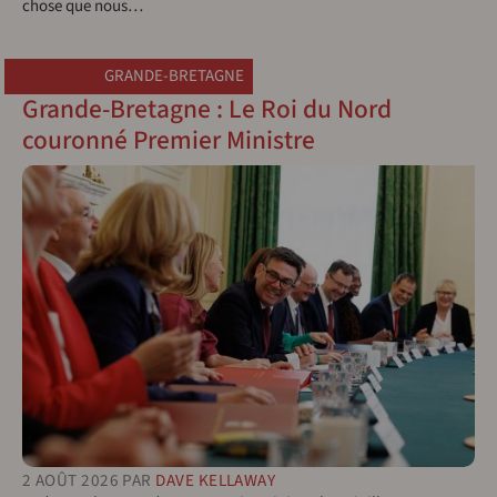
chose que nous…
GRANDE-BRETAGNE
Grande-Bretagne : Le Roi du Nord
couronné Premier Ministre
2 AOÛT 2026
PAR
DAVE KELLAWAY