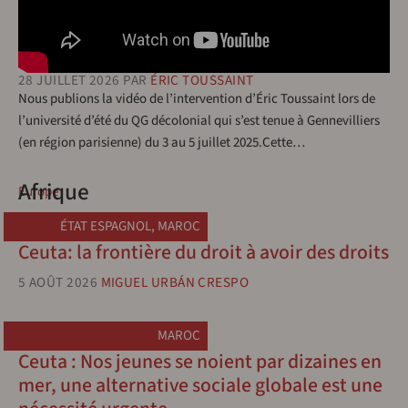
28 JUILLET 2026
PAR
ÉRIC TOUSSAINT
Nous publions la vidéo de l’intervention d’Éric Toussaint lors de
l’université d’été du QG décolonial qui s’est tenue à Gennevilliers
(en région parisienne) du 3 au 5 juillet 2025.Cette…
Afrique
Europe
ÉTAT ESPAGNOL
,
MAROC
Ceuta: la frontière du droit à avoir des droits
5 AOÛT 2026
MIGUEL URBÁN CRESPO
MAROC
Ceuta : Nos jeunes se noient par dizaines en
mer, une alternative sociale globale est une