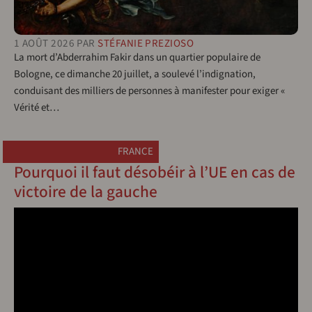
1 AOÛT 2026
PAR
STÉFANIE PREZIOSO
La mort d’Abderrahim Fakir dans un quartier populaire de
Bologne, ce dimanche 20 juillet, a soulevé l’indignation,
conduisant des milliers de personnes à manifester pour exiger «
Vérité et…
FRANCE
Pourquoi il faut désobéir à l’UE en cas de
victoire de la gauche