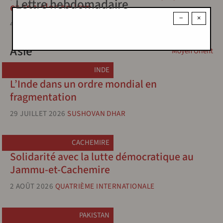
Lettre hebdomadaire
et sociales en Iran
−
×
4 JUILLET 2026
HOUSHANG SÉPÉHR
Asie
Moyen Orient
INDE
L’Inde dans un ordre mondial en
fragmentation
29 JUILLET 2026
SUSHOVAN DHAR
CACHEMIRE
Solidarité avec la lutte démocratique au
Jammu-et-Cachemire
2 AOÛT 2026
QUATRIÈME INTERNATIONALE
PAKISTAN