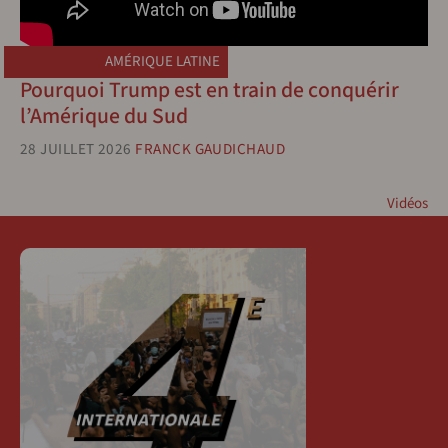
AMÉRIQUE LATINE
Pourquoi Trump est en train de conquérir
l’Amérique du Sud
28 JUILLET 2026
FRANCK GAUDICHAUD
Vidéos