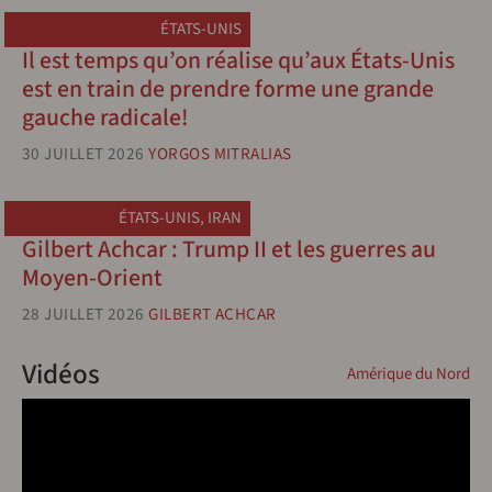
ÉTATS-UNIS
Il est temps qu’on réalise qu’aux États-Unis
est en train de prendre forme une grande
gauche radicale!
30 JUILLET 2026
YORGOS MITRALIAS
ÉTATS-UNIS
,
IRAN
Gilbert Achcar : Trump II et les guerres au
Moyen-Orient
28 JUILLET 2026
GILBERT ACHCAR
Vidéos
Amérique du Nord