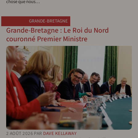
chose que nous…
GRANDE-BRETAGNE
Grande-Bretagne : Le Roi du Nord
couronné Premier Ministre
2 AOÛT 2026
PAR
DAVE KELLAWAY