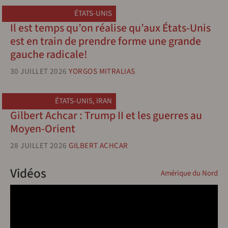
ÉTATS-UNIS
Il est temps qu’on réalise qu’aux États-Unis
est en train de prendre forme une grande
gauche radicale!
30 JUILLET 2026
YORGOS MITRALIAS
ÉTATS-UNIS
,
IRAN
Gilbert Achcar : Trump II et les guerres au
Moyen-Orient
28 JUILLET 2026
GILBERT ACHCAR
Vidéos
Amérique du Nord