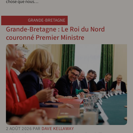
chose que nous…
GRANDE-BRETAGNE
Grande-Bretagne : Le Roi du Nord
couronné Premier Ministre
2 AOÛT 2026
PAR
DAVE KELLAWAY