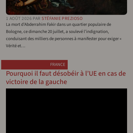
1 AOÛT 2026
PAR
STÉFANIE PREZIOSO
La mort d’Abderrahim Fakir dans un quartier populaire de
Bologne, ce dimanche 20 juillet, a soulevé l’indignation,
conduisant des milliers de personnes à manifester pour exiger «
Vérité et…
FRANCE
Pourquoi il faut désobéir à l’UE en cas de
victoire de la gauche