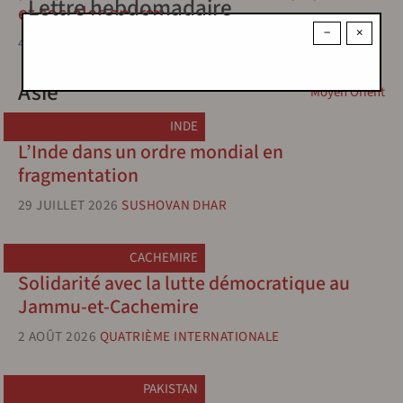
Lettre hebdomadaire
et sociales en Iran
−
×
4 JUILLET 2026
HOUSHANG SÉPÉHR
Asie
Moyen Orient
INDE
L’Inde dans un ordre mondial en
fragmentation
29 JUILLET 2026
SUSHOVAN DHAR
CACHEMIRE
Solidarité avec la lutte démocratique au
Jammu-et-Cachemire
2 AOÛT 2026
QUATRIÈME INTERNATIONALE
PAKISTAN