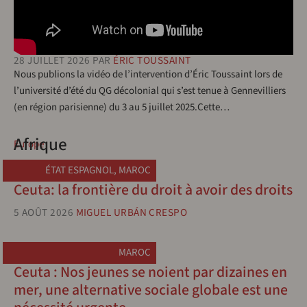
28 JUILLET 2026
PAR
ÉRIC TOUSSAINT
Nous publions la vidéo de l’intervention d’Éric Toussaint lors de
l’université d’été du QG décolonial qui s’est tenue à Gennevilliers
(en région parisienne) du 3 au 5 juillet 2025.Cette…
Afrique
Europe
ÉTAT ESPAGNOL
,
MAROC
Ceuta: la frontière du droit à avoir des droits
5 AOÛT 2026
MIGUEL URBÁN CRESPO
MAROC
Ceuta : Nos jeunes se noient par dizaines en
mer, une alternative sociale globale est une