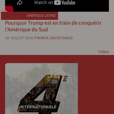
AMÉRIQUE LATINE
Pourquoi Trump est en train de conquérir
l’Amérique du Sud
28 JUILLET 2026
FRANCK GAUDICHAUD
Vidéos