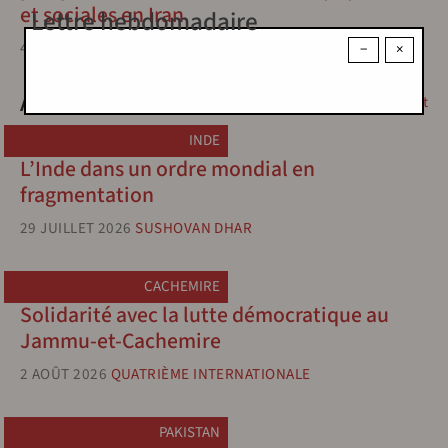
et sociales en Iran
Lettre hebdomadaire
4 JUILLET 2026
HOUSHANG SÉPÉHR
−
×
Asie
Moyen Orient
INDE
L’Inde dans un ordre mondial en
fragmentation
29 JUILLET 2026
SUSHOVAN DHAR
CACHEMIRE
Solidarité avec la lutte démocratique au
Jammu-et-Cachemire
2 AOÛT 2026
QUATRIÈME INTERNATIONALE
PAKISTAN