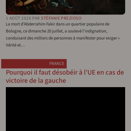
1 AOÛT 2026
PAR
STÉFANIE PREZIOSO
La mort d’Abderrahim Fakir dans un quartier populaire de
Bologne, ce dimanche 20 juillet, a soulevé l’indignation,
conduisant des milliers de personnes à manifester pour exiger «
Vérité et…
FRANCE
Pourquoi il faut désobéir à l’UE en cas de
victoire de la gauche