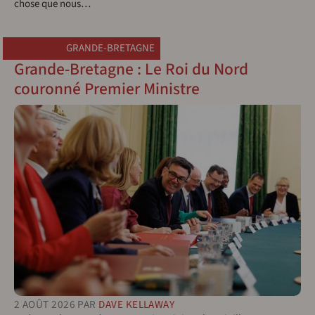
chose que nous…
GRANDE-BRETAGNE
Grande-Bretagne : Le Roi du Nord
couronné Premier Ministre
2 AOÛT 2026
PAR
DAVE KELLAWAY