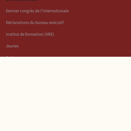
Dernier congrès de l’Internationale
Déclarations du bureau exécutif
Institut de formation (IIRE)
Jeunes
Auteurs
Économie
Connexion
Les articles de la semaine
À propos
Mentions légales