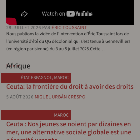
28 JUILLET 2026
PAR
ÉRIC TOUSSAINT
Nous publions la vidéo de l’intervention d’Éric Toussaint lors de
l’université d’été du QG décolonial qui s’est tenue à Gennevilliers
(en région parisienne) du 3 au 5 juillet 2025.Cette…
Afrique
Europe
ÉTAT ESPAGNOL
,
MAROC
Ceuta: la frontière du droit à avoir des droits
5 AOÛT 2026
MIGUEL URBÁN CRESPO
MAROC
Ceuta : Nos jeunes se noient par dizaines en
mer, une alternative sociale globale est une