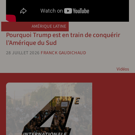
AMÉRIQUE LATINE
Pourquoi Trump est en train de conquérir
l’Amérique du Sud
28 JUILLET 2026
FRANCK GAUDICHAUD
Vidéos