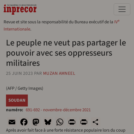
Aller au contenu principal
e
Revue et site sous la responsabilité du Bureau exécutif de la
IV
Internationale
.
Le peuple ne veut pas partager le
pouvoir avec ses oppresseurs
militaires
25 JUIN 2023
PAR
MUZAN AMNEEL
(AFP / Getty Images)
SOUDAN
numéro
691-692 - novembre-décembre 2021
Email
Facebook
Mastodon
Bluesky
WhatsApp
Print
PrintFriend
Share
Après avoir fait face à une forte résistance populaire lors du coup