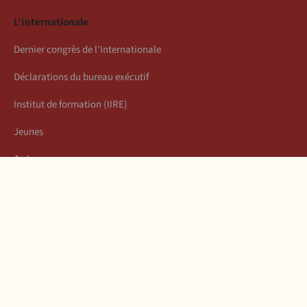
L’Internationale
Dernier congrès de l’Internationale
Déclarations du bureau exécutif
Institut de formation (IIRE)
Jeunes
Auteurs
Économie
Connexion
Les articles de la semaine
À propos
Mentions légales