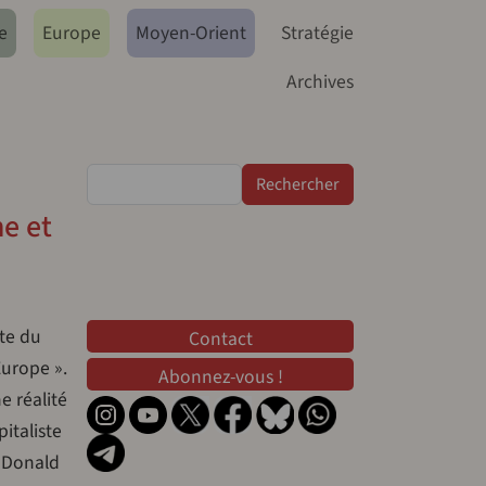
e
Europe
Moyen-Orient
Stratégie
Archives
Rechercher
e et
Contact
te du
Contact
Europe ».
Abonnez-vous !
e réalité
italiste
: Donald