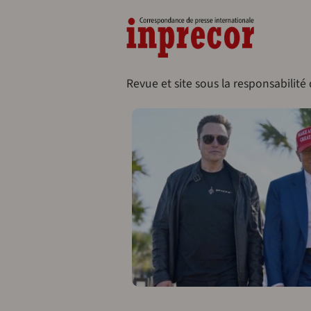
Aller au contenu principal
Naveg
Revue et site sous la responsabilité