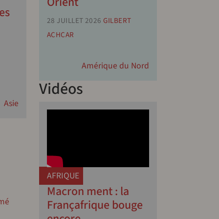
Orient
es
28 JUILLET 2026
GILBERT
ACHCAR
Amérique du Nord
Vidéos
Asie
AFRIQUE
Macron ment : la
imé
Françafrique bouge
encore