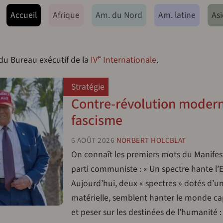
ação principal
Accueil
Afrique
Am. du Nord
Am. latine
Asi
e
 du Bureau exécutif de la
IV
Internationale
.
Stratégie
Contre-révolution modern
fascisme
6 AOÛT 2026
NORBERT HOLCBLAT
On connaît les premiers mots du Manifes
parti communiste : « Un spectre hante l’
Aujourd’hui, deux « spectres » dotés d’un
matérielle, semblent hanter le monde cap
et peser sur les destinées de l’humanité 