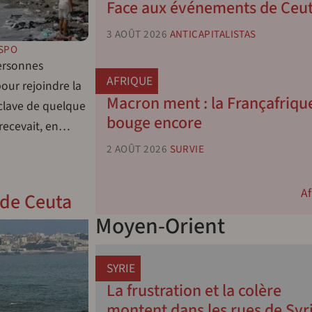
Face aux événements de Ceu
3 AOÛT 2026
ANTICAPITALISTAS
SPO
personnes
AFRIQUE
pour rejoindre la
Macron ment : la Françafriqu
clave de quelque
bouge encore
 recevait, en…
2 AOÛT 2026
SURVIE
Af
de Ceuta
Moyen-Orient
SYRIE
La frustration et la colère
montent dans les rues de Syr