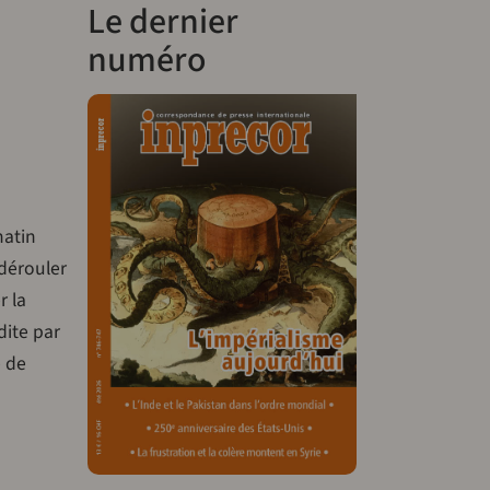
Le dernier
numéro
matin
 dérouler
r la
dite par
e de