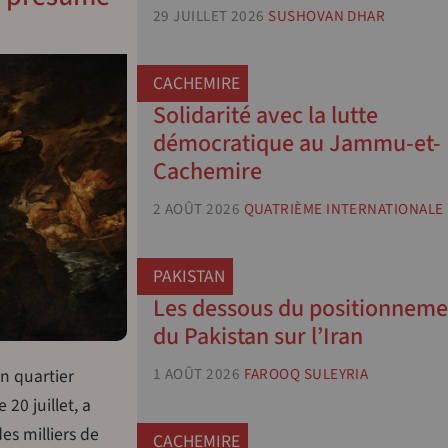
29 JUILLET 2026
SUSHOVAN DHAR
CACHEMIRE
Solidarité avec la lutte
démocratique au Jammu-et-
Cachemire
2 AOÛT 2026
QUATRIÈME INTERNATIONALE
PAKISTAN
Les dessous du positionneme
du Pakistan sur l’Iran
O
1 AOÛT 2026
FAROOQ SULEYRIA
n quartier
20 juillet, a
es milliers de
CACHEMIRE