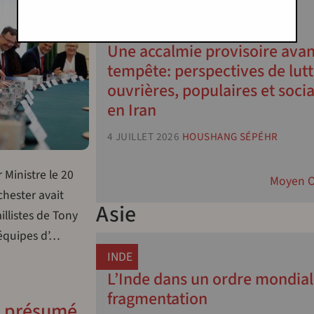
IRAN
Une accalmie provisoire avan
tempête: perspectives de lut
ouvrières, populaires et socia
en Iran
4 JUILLET 2026
HOUSHANG SÉPÉHR
Ministre le 20
Moyen O
chester avait
Asie
llistes de Tony
 équipes d’…
INDE
L’Inde dans un ordre mondial
fragmentation
er présumé