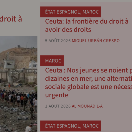
ÉTAT ESPAGNOL
,
MAROC
droit à
Ceuta: la frontière du droit à
avoir des droits
5 AOÛT 2026
MIGUEL URBÁN CRESPO
MAROC
Ceuta : Nos jeunes se noient 
dizaines en mer, une alternat
sociale globale est une néces
urgente
1 AOÛT 2026
AL MOUNADIL-A
ÉTAT ESPAGNOL
,
MAROC