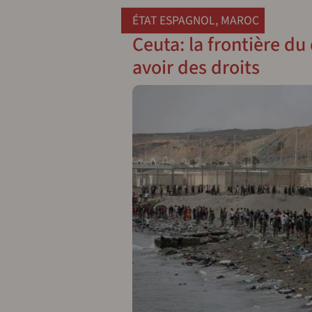
ÉTAT ESPAGNOL
,
MAROC
Ceuta: la frontière du 
avoir des droits