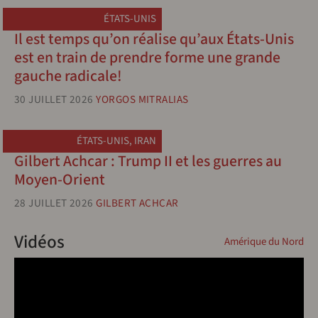
ÉTATS-UNIS
Il est temps qu’on réalise qu’aux États-Unis
est en train de prendre forme une grande
gauche radicale!
30 JUILLET 2026
YORGOS MITRALIAS
ÉTATS-UNIS
,
IRAN
Gilbert Achcar : Trump II et les guerres au
Moyen-Orient
28 JUILLET 2026
GILBERT ACHCAR
Vidéos
Amérique du Nord