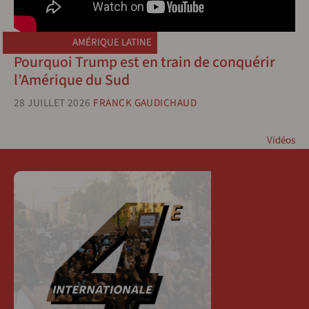
AMÉRIQUE LATINE
Pourquoi Trump est en train de conquérir
l’Amérique du Sud
28 JUILLET 2026
FRANCK GAUDICHAUD
Vidéos