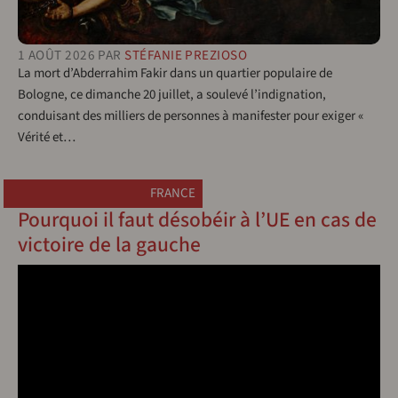
1 AOÛT 2026
PAR
STÉFANIE PREZIOSO
La mort d’Abderrahim Fakir dans un quartier populaire de
Bologne, ce dimanche 20 juillet, a soulevé l’indignation,
conduisant des milliers de personnes à manifester pour exiger «
Vérité et…
FRANCE
Pourquoi il faut désobéir à l’UE en cas de
victoire de la gauche