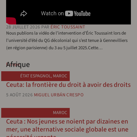
28 JUILLET 2026
PAR
ÉRIC TOUSSAINT
Nous publions la vidéo de l’intervention d’Éric Toussaint lors de
l’université d’été du QG décolonial qui s’est tenue à Gennevilliers
(en région parisienne) du 3 au 5 juillet 2025.Cette…
Afrique
Europe
ÉTAT ESPAGNOL
,
MAROC
Ceuta: la frontière du droit à avoir des droits
5 AOÛT 2026
MIGUEL URBÁN CRESPO
MAROC
Ceuta : Nos jeunes se noient par dizaines en
mer, une alternative sociale globale est une