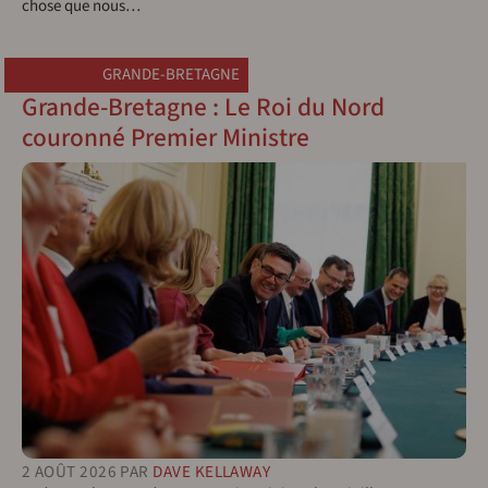
chose que nous…
GRANDE-BRETAGNE
Grande-Bretagne : Le Roi du Nord
couronné Premier Ministre
2 AOÛT 2026
PAR
DAVE KELLAWAY