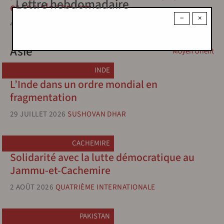
Lettre hebdomadaire
et sociales en Iran
−
×
4 JUILLET 2026
HOUSHANG SÉPÉHR
Asie
Moyen Orient
INDE
L’Inde dans un ordre mondial en
fragmentation
29 JUILLET 2026
SUSHOVAN DHAR
CACHEMIRE
Solidarité avec la lutte démocratique au
Jammu-et-Cachemire
2 AOÛT 2026
QUATRIÈME INTERNATIONALE
PAKISTAN