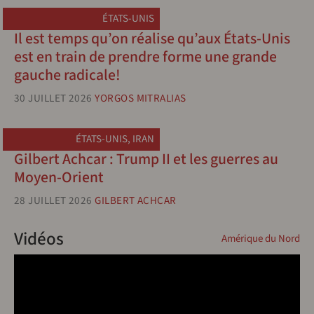
ÉTATS-UNIS
Il est temps qu’on réalise qu’aux États-Unis
est en train de prendre forme une grande
gauche radicale!
30 JUILLET 2026
YORGOS MITRALIAS
ÉTATS-UNIS
,
IRAN
Gilbert Achcar : Trump II et les guerres au
Moyen-Orient
28 JUILLET 2026
GILBERT ACHCAR
Vidéos
Amérique du Nord