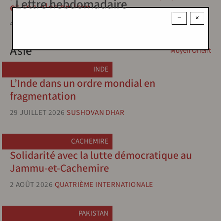
Lettre hebdomadaire
et sociales en Iran
−
×
4 JUILLET 2026
HOUSHANG SÉPÉHR
Asie
Moyen Orient
INDE
L’Inde dans un ordre mondial en
fragmentation
29 JUILLET 2026
SUSHOVAN DHAR
CACHEMIRE
Solidarité avec la lutte démocratique au
Jammu-et-Cachemire
2 AOÛT 2026
QUATRIÈME INTERNATIONALE
PAKISTAN