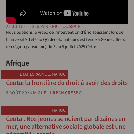
28 JUILLET 2026
PAR
ÉRIC TOUSSAINT
Nous publions la vidéo de l’intervention d’Éric Toussaint lors de
l’université d’été du QG décolonial qui s’est tenue à Gennevilliers
(en région parisienne) du 3 au 5 juillet 2025.Cette…
Afrique
Europe
ÉTAT ESPAGNOL
,
MAROC
Ceuta: la frontière du droit à avoir des droits
5 AOÛT 2026
MIGUEL URBÁN CRESPO
MAROC
Ceuta : Nos jeunes se noient par dizaines en
mer, une alternative sociale globale est une