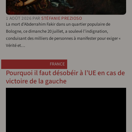
1 AOÛT 2026
PAR
STÉFANIE PREZIOSO
La mort d’Abderrahim Fakir dans un quartier populaire de
Bologne, ce dimanche 20 juillet, a soulevé l’indignation,
conduisant des milliers de personnes à manifester pour exiger «
Vérité et…
FRANCE
Pourquoi il faut désobéir à l’UE en cas de
victoire de la gauche