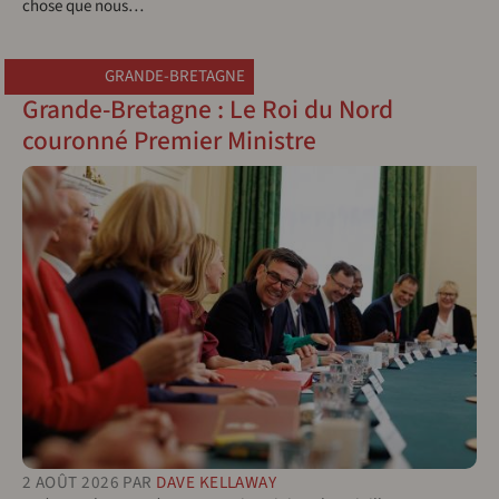
chose que nous…
GRANDE-BRETAGNE
Grande-Bretagne : Le Roi du Nord
couronné Premier Ministre
2 AOÛT 2026
PAR
DAVE KELLAWAY