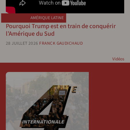
AMÉRIQUE LATINE
Pourquoi Trump est en train de conquérir
l’Amérique du Sud
28 JUILLET 2026
FRANCK GAUDICHAUD
Vidéos