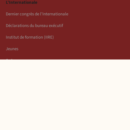
L’Internationale
Dernier congrès de l’Internationale
Déclarations du bureau exécutif
Institut de formation (IIRE)
Jeunes
Auteurs
Économie
Connexion
Les articles de la semaine
À propos
Mentions légales