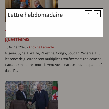
Lettre hebdomadaire
−
×
STRATÉGIE
Trump et les nouvelles dynamiques
guerrières
16 février 2026
-
Antoine Larrache
Nigeria, Syrie, Ukraine, Palestine, Congo, Soudan, Venezuela…
les zones de guerre se sont multipliées extrêmement rapidement.
L’attaque militaire contre le Venezuela marque un saut qualitatif
dans l’…