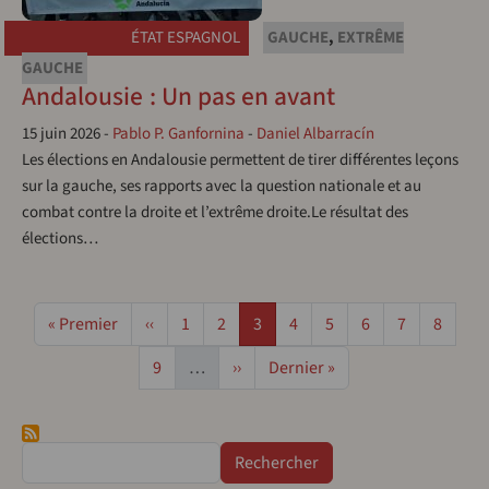
ÉTAT ESPAGNOL
GAUCHE
,
EXTRÊME
GAUCHE
Andalousie : Un pas en avant
15 juin 2026
-
Pablo P. Ganfornina
-
Daniel Albarracín
Les élections en Andalousie permettent de tirer différentes leçons
sur la gauche, ses rapports avec la question nationale et au
combat contre la droite et l’extrême droite.Le résultat des
élections…
Pagination
Première page
Page précédente
Page
Page
Page
Page
Page
Page
Page
Page
« Premier
‹‹
1
2
3
4
5
6
7
8
Page
Page suivante
Dernière page
9
…
››
Dernier »
Rechercher