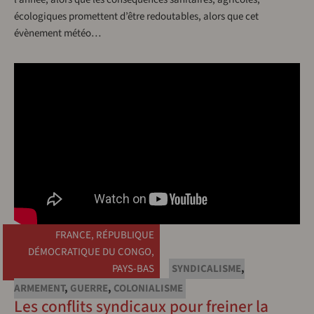
écologiques promettent d’être redoutables, alors que cet
évènement météo…
FRANCE
,
RÉPUBLIQUE
DÉMOCRATIQUE DU CONGO
,
PAYS-BAS
SYNDICALISME
,
ARMEMENT
,
GUERRE
,
COLONIALISME
Les conflits syndicaux pour freiner la