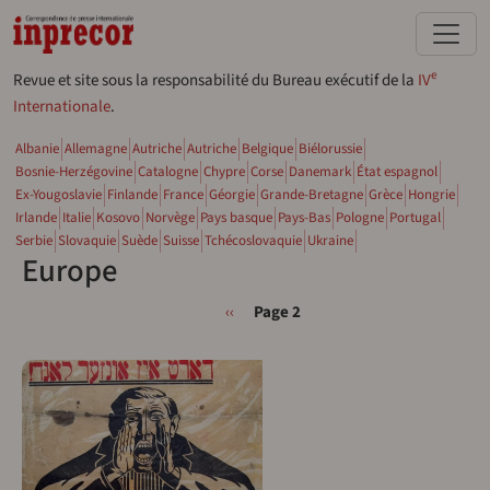
Aller au contenu principal
e
Revue et site sous la responsabilité du Bureau exécutif de la
IV
Internationale
.
Albanie
Allemagne
Autriche
Autriche
Belgique
Biélorussie
Bosnie-Herzégovine
Catalogne
Chypre
Corse
Danemark
État espagnol
Ex-Yougoslavie
Finlande
France
Géorgie
Grande-Bretagne
Grèce
Hongrie
Irlande
Italie
Kosovo
Norvège
Pays basque
Pays-Bas
Pologne
Portugal
Serbie
Slovaquie
Suède
Suisse
Tchécoslovaquie
Ukraine
Europe
Pagination
Page précédente
‹‹
Page 2