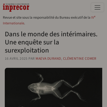
Aller au contenu principal
e
Revue et site sous la responsabilité du Bureau exécutif de la
IV
Internationale
.
Dans le monde des intérimaires.
Une enquête sur la
surexploitation
16 AVRIL 2025
PAR
MAEVA DURAND
,
CLÉMENTINE COMER