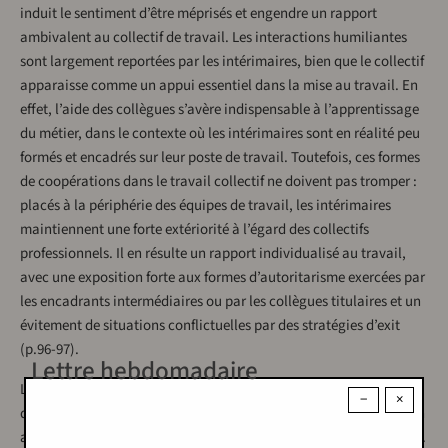
induit le sentiment d’être méprisés et engendre un rapport
ambivalent au collectif de travail. Les interactions humiliantes
sont largement reportées par les intérimaires, bien que le collectif
apparaisse comme un appui essentiel dans la mise au travail. En
effet, l’aide des collègues s’avère indispensable à l’apprentissage
du métier, dans le contexte où les intérimaires sont en réalité peu
formés et encadrés sur leur poste de travail. Toutefois, ces formes
de coopérations dans le travail collectif ne doivent pas tromper :
placés à la périphérie des équipes de travail, les intérimaires
maintiennent une forte extériorité à l’égard des collectifs
professionnels. Il en résulte un rapport individualisé au travail,
avec une exposition forte aux formes d’autoritarisme exercées par
les encadrants intermédiaires ou par les collègues titulaires et un
évitement de situations conflictuelles par des stratégies d’exit
(p.96-97).
Lettre hebdomadaire
L’étude de la condition des intérimaires ouvre enfin des pistes
−
×
d’analyses sur la production des discriminations au travail en lien
avec le genre, la couleur de peau et l’état de santé ou le handicap.