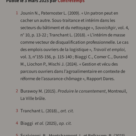
Publié le 3 mars 2025 par
Contretemps
Jounin N., Paternoster L. (2009). « Un patron peut en
1
cacher un autre. Sous-traitance et intérim dans les
secteurs du bâtiment et du nettoyage »,
Savoir/Agir
, vol. 4,
n° 10, p. 13-22 ; Tranchant L. (2018). « ‪L’intérim de masse
comme vecteur de disqualification professionnelle. Le cas
des emplois ouvriers de la logistique »,
Travail et emploi,
vol. 3, n°155-156, p. 115-140 ; Biaggi C., Comer C., Durand
M., Liochon P., Mischi J. (2024). « Gestion et vécu des
parcours ouvriers dans l’agroalimentaire en contexte de
réforme de l’assurance-chômage », Rapport Dares.
2
Burawoy M. (2015).
Produire le consentement
, Montreuil,
La Ville brûle.
3
Tranchant L. (2018).,
art. cit.
4
Biaggi
et al.
(2025),
op. cit.
Scalvinoni, B., Montcharmont, L. et Belkacem, R. (2023).
5