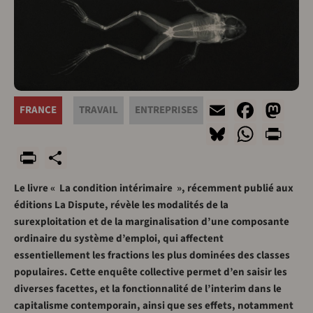
Email
Faceb
Ma
FRANCE
TRAVAIL
ENTREPRISES
Bluesky
What
Pri
PrintFriendly
Share
Le livre « La condition intérimaire », récemment publié aux
éditions La Dispute, révèle les modalités de la
surexploitation et de la marginalisation d’une composante
ordinaire du système d’emploi, qui affectent
essentiellement les fractions les plus dominées des classes
populaires. Cette enquête collective permet d’en saisir les
diverses facettes, et la fonctionnalité de l’interim dans le
capitalisme contemporain, ainsi que ses effets, notamment