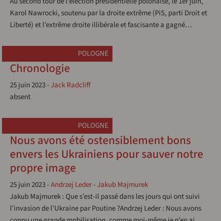
Au second tour de l’élection présidentielle polonaise, le 1er juin,
Karol Nawrocki, soutenu par la droite extrême (PiS, parti Droit et
Liberté) et l’extrême droite illibérale et fascisante a gagné…
POLOGNE
Chronologie
25 juin 2023
-
Jack Radcliff
absent
POLOGNE
Nous avons été ostensiblement bons
envers les Ukrainiens pour sauver notre
propre image
25 juin 2023
-
Andrzej Leder
-
Jakub Majmurek
Jakub Majmurek : Que s’est-il passé dans les jours qui ont suivi
l’invasion de l’Ukraine par Poutine ?Andrzej Leder : Nous avons
connu une grande mobilisation, comme moi-même je n’en ai