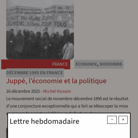
FRANCE
ÉCONOMIE
,
NOVEMBRE-
DÉCEMBRE 1995 EN FRANCE
Juppé, l’économie et la politique
16 décembre 2025
-
Michel Husson
Le mouvement social de novembre-décembre 1995 est le résultat
d’une conjoncture exceptionnelle qui a fait se télescoper la mise
en œuvre de projets néolibéraux de facture classique avec une…
Lettre hebdomadaire
−
×