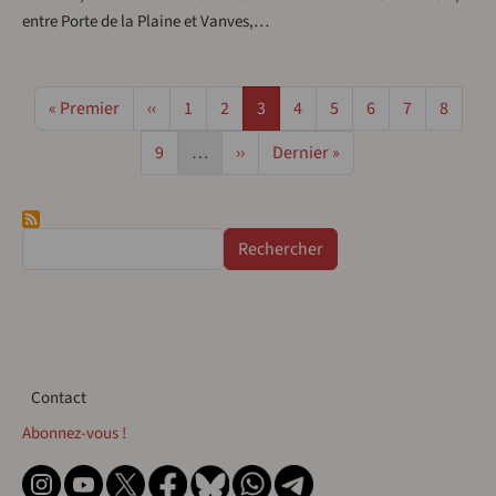
entre Porte de la Plaine et Vanves,…
Pagination
Première page
Page précédente
Page
Page
Page
Page
Page
Page
Page
Page
« Premier
‹‹
1
2
3
4
5
6
7
8
Page
Page suivante
Dernière page
9
…
››
Dernier »
Rechercher
Contact
Contact
Abonnez-vous !