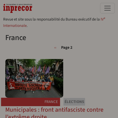
Aller au contenu principal
e
Revue et site sous la responsabilité du Bureau exécutif de la
IV
Internationale
.
France
Pagination
Page précédente
‹‹
Page 2
FRANCE
ÉLECTIONS
Municipales : front antifasciste contre
l’extrême droite