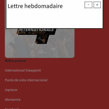
Lettre hebdomadaire
−
×
Notre presse
International Viewpoint
Punto de vista internacional
Inprecor
Alomamia