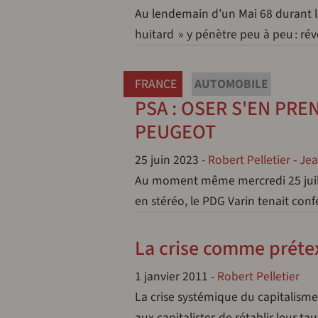
Au lendemain d’un Mai 68 durant le
huitard » y pénètre peu à peu : ré
FRANCE
AUTOMOBILE
PSA : OSER S'EN PRE
PEUGEOT
25 juin 2023
-
Robert Pelletier
-
Jea
Au moment même mercredi 25 juillet
en stéréo, le PDG Varin tenait con
La crise comme prétex
1 janvier 2011
-
Robert Pelletier
La crise systémique du capitalism
aux capitalistes de rétablir leur t