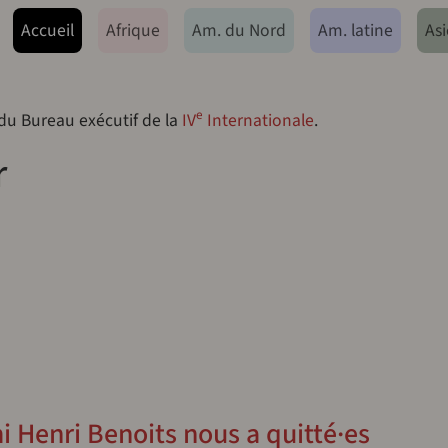
ação principal
Accueil
Afrique
Am. du Nord
Am. latine
Asi
e
 du Bureau exécutif de la
IV
Internationale
.
r
 Henri Benoits nous a quitté·es