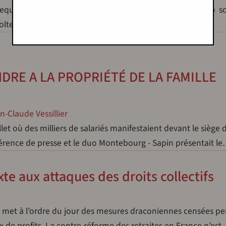
quel les casernes sont restées presque muettes, l’esprit « s
voltes individuelles, soldats sanctionnés pour…
NDRE A LA PROPRIÉTÉ DE LA FAMILLE
n-Claude Vessillier
 où des milliers de salariés manifestaient devant le siège 
férence de presse et le duo Montebourg - Sapin présentait l
te aux attaques des droits collectifs
e met à l’ordre du jour des mesures draconiennes censées p
aux de profits. La contre-réforme des retraites en France n’es