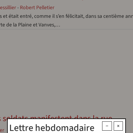
ssillier
-
Robert Pelletier
 et était entré, comme il s’en félicitait, dans sa centième anné
rte de la Plaine et Vanves,…
s soldats manifestent dans la rue
Lettre hebdomadaire
−
×
er