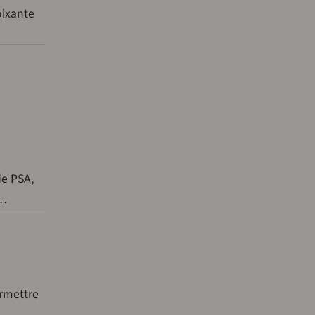
oixante
de PSA,
e…
ermettre
t…