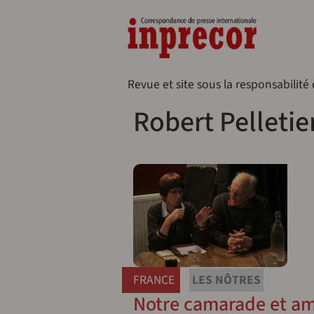
Aller au contenu principal
Naveg
Revue et site sous la responsabilité
Robert Pelletie
FRANCE
LES NÔTRES
Notre camarade et ami