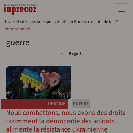
Aller au contenu principal
e
Revue et site sous la responsabilité du Bureau exécutif de la
IV
Internationale
.
guerre
Pagination
Page précédente
‹‹
Page 8
UKRAINE
GUERRE
Nous combattons, nous avons des droits
: comment la démocratie des soldats
alimente la résistance ukrainienne