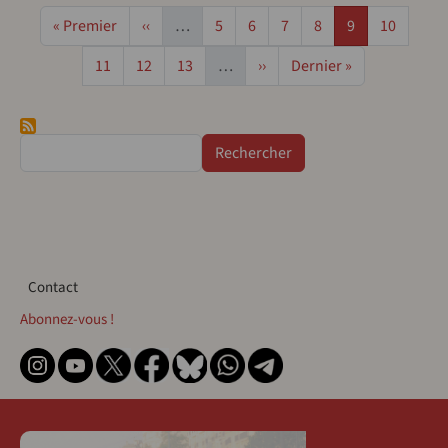
Pagination
Première page
Page précédente
Page
Page
Page
Page
Page
Page
« Premier
‹‹
…
5
6
7
8
9
10
Page
Page
Page
Page suivante
Dernière page
11
12
13
…
››
Dernier »
Rechercher
Contact
Contact
Abonnez-vous !