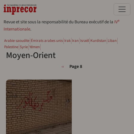
Aller au contenu principal
e
Revue et site sous la responsabilité du Bureau exécutif de la
IV
Internationale
.
Arabie saoudite
Émirats arabes unis
Irak
Iran
Israël
Kurdistan
Liban
Palestine
Syrie
Yémen
Moyen-Orient
Pagination
Page précédente
‹‹
Page 8