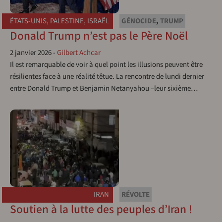
ÉTATS-UNIS
,
PALESTINE
,
ISRAËL
GÉNOCIDE
,
TRUMP
Donald Trump n’est pas le Père Noël
2 janvier 2026
-
Gilbert Achcar
Il est remarquable de voir à quel point les illusions peuvent être
résilientes face à une réalité têtue. La rencontre de lundi dernier
entre Donald Trump et Benjamin Netanyahou –leur sixième…
IRAN
RÉVOLTE
Soutien à la lutte des peuples d’Iran !