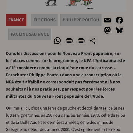
Emai
F
FRANCE
ÉLECTIONS
PHILIPPE POUTOU
Mast
Bl
PAULINE SALINGUE
WhatsApp
Print
PrintFriend
Share
Dans les discussions pour le Nouveau Front populaire, sur
les places comme sur le programme, le NPA-l’Anticapitaliste
a été considéré comme la cinquième roue du carrosse…
Parachuter Philippe Poutou dans une circonscription où le
NPA était affaibli ne correspondait pas forcément ni à nos
souhaits ni à nos pratiques, par respect pour les forces
militantes du Nouveau Front populaire de l’Aude.
Oui mais, ici, c’est une terre de gauche et de solidarités, celle des
luttes vigneronnes en 1907 ou dans les années 1970, celle de Pilpa
et de la Belle Aude ces dernières années, celle des mines de
Salsigne au début des années 2000. C’est également la terre où