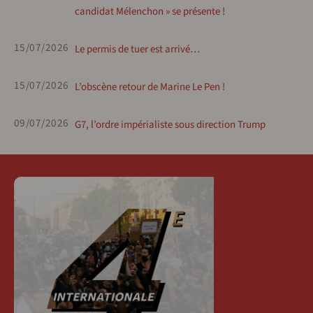
candidat Mélenchon » se présente !
15/07/2026
Le permis de tuer est arrivé…
15/07/2026
L’obscène retour de Marine Le Pen !
09/07/2026
G7, l’ordre impérialiste sous direction Trump