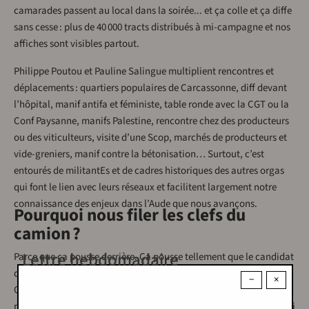
camarades passent au local dans la soirée... et ça colle et ça diffe
sans cesse : plus de 40 000 tracts distribués à mi-campagne et nos
affiches sont visibles partout.
Philippe Poutou et Pauline Salingue multiplient rencontres et
déplacements : quartiers populaires de Carcassonne, diff devant
l’hôpital, manif antifa et féministe, table ronde avec la CGT ou la
Conf Paysanne, manifs Palestine, rencontre chez des producteurs
ou des viticulteurs, visite d’une Scop, marchés de producteurs et
vide-greniers, manif contre la bétonisation… Surtout, c’est
entourés de militantEs et de cadres historiques des autres orgas
qui font le lien avec leurs réseaux et facilitent largement notre
connaissance des enjeux dans l’Aude que nous avançons.
Pourquoi nous filer les clefs du
camion ?
Lettre hebdomadaire
Parce que ça pousse derrière. Ça pousse tellement que le candidat
dissident, soutenu par Carole Delga, la patronne PS de la région
−
×
Occitanie, est de plus en plus isolé. La base pousse les appareils
parce qu’elle n’en peut plus du député RN, Christophe Barthès, qui