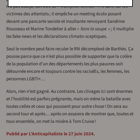
n’a pas usurpé son titre de
« trumpiste occitan »
: il surfe sur les
victimes des attentats ; il empêche un meeting écolo posant
devant une pancarte sexiste et insultante renvoyant Sandrine
Rousseau et Marine Tondelier à aller
« faire la soupe »
; il multiplie
les fake news et les déclarations climato-sceptiques.
Seul le nombre peut faire reculer le RN décomplexé de Barthès. Ça
pousse parce que ce n’est plus possible de supporter que la colère
de la population d’un des départements les plus pauvres soit
détournée encore et toujours contre les raciséEs, les femmes, les
personnes LGBTI+…
Alors, rien n’est gagné. Au contraire. Les clivages ici sont énormes
et l’hostilité est parfois prégnante, mais on mène la bataille avec
toutes celles et ceux qui poussent pour autre chose ! On sera au
second tour et après… après on essaiera de montrer que, toutes et
tous ensemble, on met la misère à Tom Cruise !
Publié par L’Anticapitaliste le 27 juin 2024
.