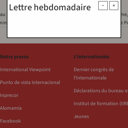
Lettre hebdomadaire
−
×
eau Front populaire, sur les places comme sur le programme,
 comme la cinquième roue du carrosse… Parachuter Philippe
Notre presse
L’Internationale
International Viewpoint
Dernier congrès de
l’Internationale
Punto de vista internacional
Déclarations du bureau e
Inprecor
Institut de formation (IIR
Alomamia
Jeunes
Facebook