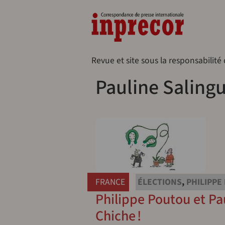
Aller au contenu principal
Naveg
Revue et site sous la responsabilité
Pauline Saling
FRANCE
ÉLECTIONS
,
PHILIPPE
Philippe Poutou et Pau
Chiche !