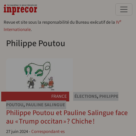
Aller au contenu principal
e
Revue et site sous la responsabilité du Bureau exécutif de la
IV
Internationale
.
Philippe Poutou
FRANCE
ÉLECTIONS
,
PHILIPPE
POUTOU
,
PAULINE SALINGUE
Philippe Poutou et Pauline Salingue face
au « Trump occitan » ? Chiche !
27 juin 2024
-
Correspondant·es