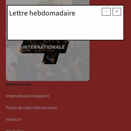
Lettre hebdomadaire
−
×
Notre presse
International Viewpoint
Punto de vista internacional
Inprecor