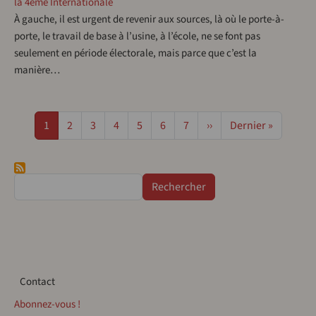
la 4ème Internationale
À gauche, il est urgent de revenir aux sources, là où le porte-à-
porte, le travail de base à l’usine, à l’école, ne se font pas
seulement en période électorale, mais parce que c’est la
manière…
Pagination
Page
Page
Page
Page
Page
Page
Page
Page suivante
Dernière page
1
2
3
4
5
6
7
››
Dernier »
Rechercher
Contact
Contact
Abonnez-vous !