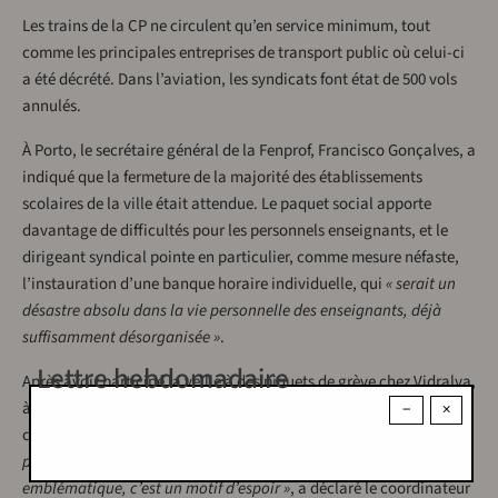
Les trains de la CP ne circulent qu’en service minimum, tout
comme les principales entreprises de transport public où celui-ci
a été décrété. Dans l’aviation, les syndicats font état de 500 vols
annulés.
À Porto, le secrétaire général de la Fenprof, Francisco Gonçalves, a
indiqué que la fermeture de la majorité des établissements
scolaires de la ville était attendue. Le paquet social apporte
davantage de difficultés pour les personnels enseignants, et le
dirigeant syndical pointe en particulier, comme mesure néfaste,
l’instauration d’une banque horaire individuelle, qui
« serait un
désastre absolu dans la vie personnelle des enseignants, déjà
suffisamment désorganisée »
.
Lettre hebdomadaire
Après avoir participé la veille à des piquets de grève chez Vidralva,
à Marinha Grande, et au métro de Lisbonne, José Manuel Pureza a
−
×
commencé la journée avec les travailleurs d’Autoeuropa.
« La
participation est très forte et, Autoeuropa étant très
emblématique, c’est un motif d’espoir »
, a déclaré le coordinateur