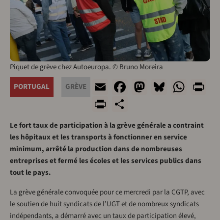
Piquet de grève chez Autoeuropa. © Bruno Moreira
Email
Facebook
Mastodon
Bluesky
What
Pr
PORTUGAL
GRÈVE
PrintFriendly
Share
Le fort taux de participation à la grève générale a contraint
les hôpitaux et les transports à fonctionner en service
minimum, arrêté la production dans de nombreuses
entreprises et fermé les écoles et les services publics dans
tout le pays.
La grève générale convoquée pour ce mercredi par la CGTP, avec
le soutien de huit syndicats de l’UGT et de nombreux syndicats
indépendants, a démarré avec un taux de participation élevé,