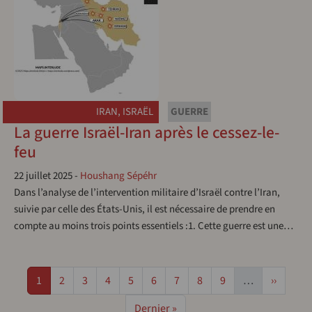
IRAN
,
ISRAËL
GUERRE
La guerre Israël-Iran après le cessez-le-
feu
22 juillet 2025
-
Houshang Sépéhr
Dans l’analyse de l’intervention militaire d’Israël contre l’Iran,
suivie par celle des États-Unis, il est nécessaire de prendre en
compte au moins trois points essentiels :1. Cette guerre est une…
Pagination
Page
Page
Page
Page
Page
Page
Page
Page
Page
Page sui
1
2
3
4
5
6
7
8
9
…
››
Dernière page
Dernier »