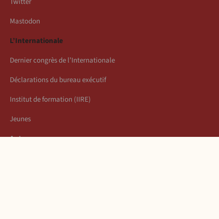
Twitter
Mastodon
L’Internationale
Dernier congrès de l’Internationale
Déclarations du bureau exécutif
Institut de formation (IIRE)
Jeunes
Auteurs
Économie
Connexion
Les articles de la semaine
À propos