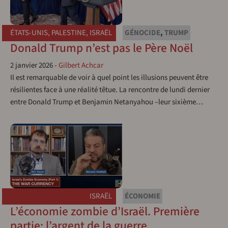
ÉTATS-UNIS
,
PALESTINE
,
ISRAËL
GÉNOCIDE
,
TRUMP
Donald Trump n’est pas le Père Noël
2 janvier 2026
-
Gilbert Achcar
Il est remarquable de voir à quel point les illusions peuvent être
résilientes face à une réalité têtue. La rencontre de lundi dernier
entre Donald Trump et Benjamin Netanyahou –leur sixième…
ISRAËL
ÉCONOMIE
L’économie zombie d’Israël. Première
partie: l’argent de la guerre