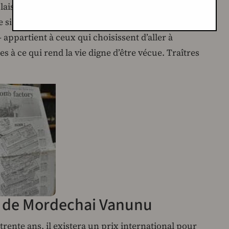
 laisser de trace derrière lui. Vain effort. Même si
si les victoires du nationalisme barbare se
 – appartient à ceux qui choisissent d’aller à
s à ce qui rend la vie digne d’être vécue. Traîtres
e de Mordechai Vanunu
trente ans, il existera un prix international pour