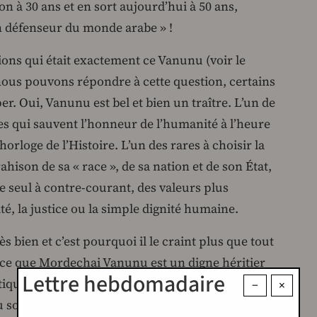
n à 30 ans et en sort aujourd’hui à 50 ans,
 un défenseur du monde arabe » !
ions qui était exactement ce Vanunu (voir le
 nous pouvons répondre à cette question, certains
. Oui, Vanunu est bel et bien un traître. L’un de
res qui sauvent l’honneur de l’humanité à l’heure
horloge de l’Histoire. L’un des rares à choisir la
 trahison de sa « race », de sa nation et de son État,
ue seul à contre-courant, des valeurs plus
ité, la justice ou la simple dignité humaine.
très bien et c’est pourquoi il le craint plus que tout
rce que Mordechai Vanunu est un digne héritier
Lettre hebdomadaire
tiques » juifs Spinoza et Marx, Einstein et
−
×
 socialiste Bund et des insurgés du ghetto de