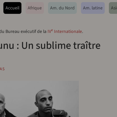
ação principal
Accueil
Afrique
Am. du Nord
Am. latine
Asi
e
 du Bureau exécutif de la
IV
Internationale
.
nu : Un sublime traître
IAS