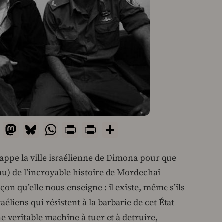
ail
Facebook
Mastodon
Bluesky
WhatsApp
Print
PrintFriendly
Share
 frappe la ville israélienne de Dimona pour que
) de l’incroyable histoire de Mordechai
çon qu’elle nous enseigne : il existe, même s’ils
éliens qui résistent à la barbarie de cet État
e veritable machine à tuer et à detruire,