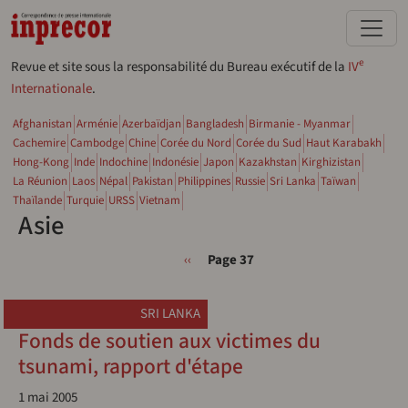
Aller au contenu principal
e
Revue et site sous la responsabilité du Bureau exécutif de la
IV
Internationale
.
Afghanistan
Arménie
Azerbaïdjan
Bangladesh
Birmanie - Myanmar
Cachemire
Cambodge
Chine
Corée du Nord
Corée du Sud
Haut Karabakh
Hong-Kong
Inde
Indochine
Indonésie
Japon
Kazakhstan
Kirghizistan
La Réunion
Laos
Népal
Pakistan
Philippines
Russie
Sri Lanka
Taïwan
Thaïlande
Turquie
URSS
Vietnam
Asie
Pagination
Page précédente
‹‹
Page 37
SRI LANKA
Fonds de soutien aux victimes du
tsunami, rapport d'étape
1 mai 2005