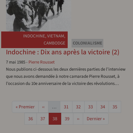
INDOCHINE
,
VIETNAM
,
CAMBODGE
COLONIALISME
Indochine : Dix ans après la victoire (2)
7 mai 1985
-
Pierre Rousset
Nous publions ci-dessous les deux dernières parties de l’interview
que nous avons demandée à notre camarade Pierre Rousset, à
l’occasion du 10e anniversaire de la victoire des révolutions…
Pagination
Première page
Page précédente
Page
Page
Page
Page
Page
« Premier
‹‹
…
31
32
33
34
35
Page
Page
Page
Page
Page suivante
Dernière page
36
37
38
39
››
Dernier »