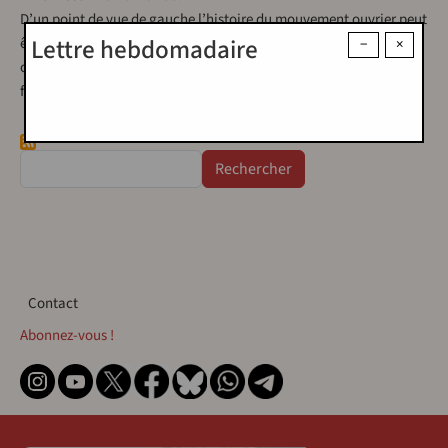
D’un point de vue de gauche l’histoire du mouvement ouvrier peut
Lettre hebdomadaire
être regardée comme une longue et laborieuse lutte de la classe
−
×
ouvrière (1) pour son autodétermination, dont l’expression
finale…
Rechercher
Contact
Contact
Abonnez-vous !