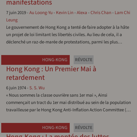
manifestations
7 juin 2019
-
Au Loong-Yu
-
Kevin Lin
-
Alexa
-
Chris Chan
-
Lam Chi
Leung
Le gouvernement de Hong Kong a tenté de faire adopter à la hâte
un projet de loi limitant les libertés civiles. Au lieu de cela, il a
déclenché un raz-de-marée de protestations, parmi les plus…
HONG-KONG
RÉVOLTE
Hong Kong : Un Premier Mai à
retardement
6 juin 1974
-
S. S. Wu
« Nous sommes la classe ouvrière sans 1er mai », Ainsi
commençait un tract du 1er mai distribué au sein de la population
travailleuse par le Hong Kong Anti-Inflation Action Committee (…
HONG-KONG
RÉVOLTE
Hong-Kong : La montée des luttes