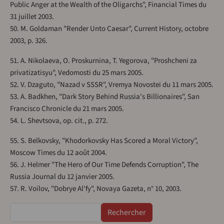
Public Anger at the Wealth of the Oligarchs", Financial Times du
31 juillet 2003.
50. M. Goldaman "Render Unto Caesar", Current History, octobre
2003, p. 326.
51. A. Nikolaeva, O. Proskurnina, T. Yegorova, "Proshcheni za
privatizatisyu", Vedomosti du 25 mars 2005.
52. V. Dzaguto, "Nazad v SSSR", Vremya Novostei du 11 mars 2005.
53. A. Badkhen, "Dark Story Behind Russia's Billionaires", San
Francisco Chronicle du 21 mars 2005.
54. L. Shevtsova, op. cit., p. 272.
55. S. Belkovsky, "Khodorkovsky Has Scored a Moral Victory",
Moscow Times du 12 août 2004.
56. J. Helmer "The Hero of Our Time Defends Corruption", The
Russia Journal du 12 janvier 2005.
57. R. Voilov, "Dobrye Al'fy", Novaya Gazeta, n° 10, 2003.
Rechercher