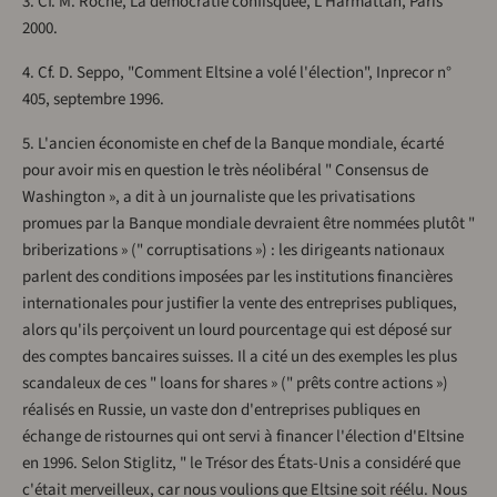
3. Cf. M. Roche, La démocratie confisquée, L'Harmattan, Paris
2000.
4. Cf. D. Seppo, "Comment Eltsine a volé l'élection", Inprecor n°
405, septembre 1996.
5. L'ancien économiste en chef de la Banque mondiale, écarté
pour avoir mis en question le très néolibéral " Consensus de
Washington », a dit à un journaliste que les privatisations
promues par la Banque mondiale devraient être nommées plutôt "
briberizations » (" corruptisations ») : les dirigeants nationaux
parlent des conditions imposées par les institutions financières
internationales pour justifier la vente des entreprises publiques,
alors qu'ils perçoivent un lourd pourcentage qui est déposé sur
des comptes bancaires suisses. Il a cité un des exemples les plus
scandaleux de ces " loans for shares » (" prêts contre actions »)
réalisés en Russie, un vaste don d'entreprises publiques en
échange de ristournes qui ont servi à financer l'élection d'Eltsine
en 1996. Selon Stiglitz, " le Trésor des États-Unis a considéré que
c'était merveilleux, car nous voulions que Eltsine soit réélu. Nous