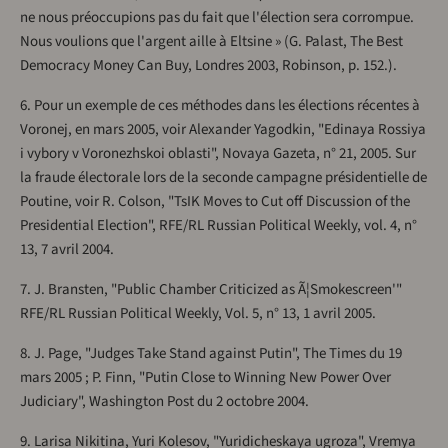
ne nous préoccupions pas du fait que l'élection sera corrompue.
Nous voulions que l'argent aille à Eltsine » (G. Palast, The Best
Democracy Money Can Buy, Londres 2003, Robinson, p. 152.).
6. Pour un exemple de ces méthodes dans les élections récentes à
Voronej, en mars 2005, voir Alexander Yagodkin, "Edinaya Rossiya
i vybory v Voronezhskoi oblasti", Novaya Gazeta, n° 21, 2005. Sur
la fraude électorale lors de la seconde campagne présidentielle de
Poutine, voir R. Colson, "TsIK Moves to Cut off Discussion of the
Presidential Election", RFE/RL Russian Political Weekly, vol. 4, n°
13, 7 avril 2004.
7. J. Bransten, "Public Chamber Criticized as Ã¦Smokescreen'"
RFE/RL Russian Political Weekly, Vol. 5, n° 13, 1 avril 2005.
8. J. Page, "Judges Take Stand against Putin", The Times du 19
mars 2005 ; P. Finn, "Putin Close to Winning New Power Over
Judiciary", Washington Post du 2 octobre 2004.
9. Larisa Nikitina, Yuri Kolesov, "Yuridicheskaya ugroza", Vremya