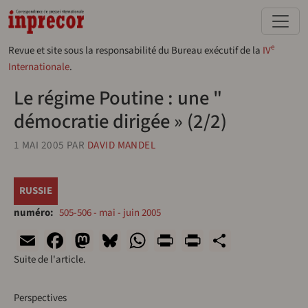
Aller au contenu principal
e
Revue et site sous la responsabilité du Bureau exécutif de la
IV
Internationale
.
Le régime Poutine : une "
démocratie dirigée » (2/2)
1 MAI 2005
PAR
DAVID MANDEL
RUSSIE
numéro
505-506 - mai - juin 2005
Email
Facebook
Mastodon
Bluesky
WhatsApp
Print
PrintFriend
Share
Suite de l'article.
Perspectives