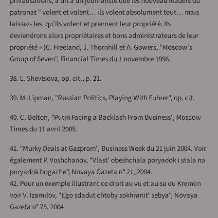
privatisations, a dit à un journaliste que les nouveau leaders du
patronat " volent et volent… ils volent absolument tout… mais
laissez- les, qu'ils volent et prennent leur propriété. Ils
deviendrons alors propriétaires et bons administrateurs de leur
propriété » (C. Freeland, J. Thornhill et A. Gowers, "Moscow's
Group of Seven", Financial Times du 1 novembre 1996.
38. L. Shevtsova, op. cit., p. 21.
39. M. Lipman, "Russian Politics, Playing With Fuhrer", op. cit.
40. C. Belton, "Putin Facing a Backlash From Business", Moscow
Times du 11 avril 2005.
41. "Murky Deals at Gazprom", Business Week du 21 juin 2004. Voir
également P. Voshchanov, "Vlast' obeshchala poryadok i stala na
poryadok bogache", Novaya Gazeta n° 21, 2004.
42. Pour un exemple illustrant ce droit au vu et au su du Kremlin
voir V. Izamilov, "Ego sdadut chtoby sokhranit' sebya", Novaya
Gazeta n° 75, 2004