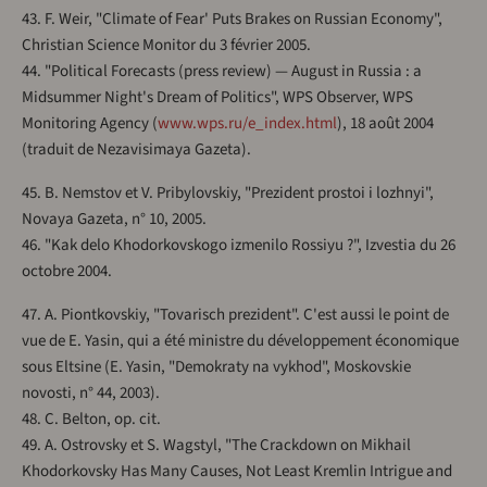
43. F. Weir, "Climate of Fear' Puts Brakes on Russian Economy",
Christian Science Monitor du 3 février 2005.
44. "Political Forecasts (press review) — August in Russia : a
Midsummer Night's Dream of Politics", WPS Observer, WPS
Monitoring Agency (
www.wps.ru/e_index.html
), 18 août 2004
(traduit de Nezavisimaya Gazeta).
45. B. Nemstov et V. Pribylovskiy, "Prezident prostoi i lozhnyi",
Novaya Gazeta, n° 10, 2005.
46. "Kak delo Khodorkovskogo izmenilo Rossiyu ?", Izvestia du 26
octobre 2004.
47. A. Piontkovskiy, "Tovarisch prezident". C'est aussi le point de
vue de E. Yasin, qui a été ministre du développement économique
sous Eltsine (E. Yasin, "Demokraty na vykhod", Moskovskie
novosti, n° 44, 2003).
48. C. Belton, op. cit.
49. A. Ostrovsky et S. Wagstyl, "The Crackdown on Mikhail
Khodorkovsky Has Many Causes, Not Least Kremlin Intrigue and