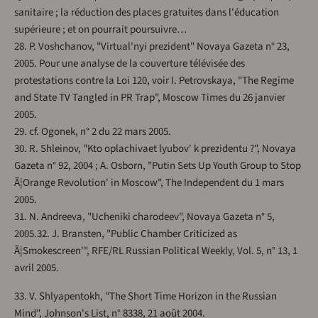
sanitaire ; la réduction des places gratuites dans l'éducation
supérieure ; et on pourrait poursuivre…
28. P. Voshchanov, "Virtual'nyi prezident" Novaya Gazeta n° 23,
2005. Pour une analyse de la couverture télévisée des
protestations contre la Loi 120, voir I. Petrovskaya, "The Regime
and State TV Tangled in PR Trap", Moscow Times du 26 janvier
2005.
29. cf. Ogonek, n° 2 du 22 mars 2005.
30. R. Shleinov, "Kto oplachivaet lyubov' k prezidentu ?", Novaya
Gazeta n° 92, 2004 ; A. Osborn, "Putin Sets Up Youth Group to Stop
Ã¦Orange Revolution' in Moscow", The Independent du 1 mars
2005.
31. N. Andreeva, "Ucheniki charodeev", Novaya Gazeta n° 5,
2005.32. J. Bransten, "Public Chamber Criticized as
Ã¦Smokescreen'", RFE/RL Russian Political Weekly, Vol. 5, n° 13, 1
avril 2005.
33. V. Shlyapentokh, "The Short Time Horizon in the Russian
Mind", Johnson's List, n° 8338, 21 août 2004.