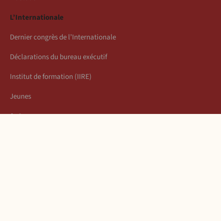
L’Internationale
Dernier congrès de l’Internationale
Déclarations du bureau exécutif
Institut de formation (IIRE)
Jeunes
Auteurs
Économie
Connexion
Les articles de la semaine
À propos
Mentions légales