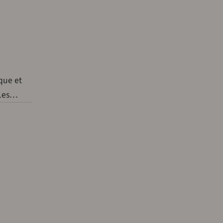
que et
.Les…