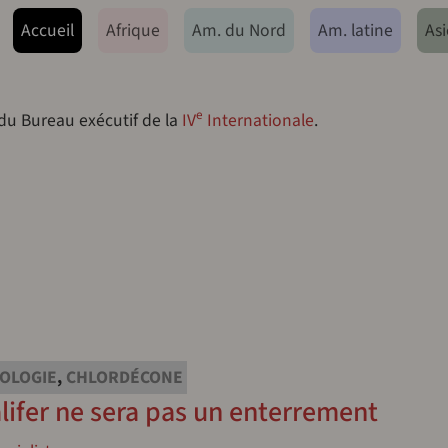
ação principal
Accueil
Afrique
Am. du Nord
Am. latine
Asi
e
 du Bureau exécutif de la
IV
Internationale
.
OLOGIE
,
CHLORDÉCONE
alifer ne sera pas un enterrement