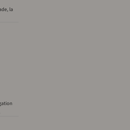
ade, la
gation
…