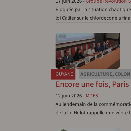
17 juin 2026
-
Groupe Révolution So
Bloquée par la situation chaotique
loi Califer sur le chlordécone a fi
GUYANE
AGRICULTURE
,
COLON
Encore une fois, Paris
12 juin 2026
-
MDES
Au lendemain de la commémoration d
de la loi Hulot rappelle une vérité 