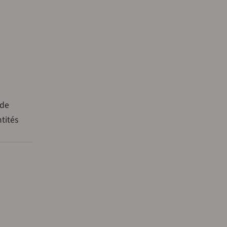
 de
tités