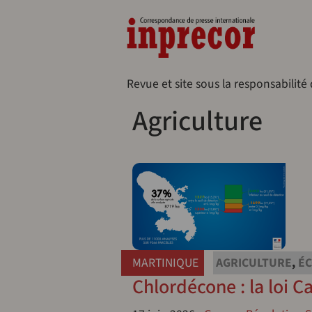
Aller au contenu principal
Naveg
Revue et site sous la responsabilité
Agriculture
MARTINIQUE
AGRICULTURE
,
ÉC
Chlordécone : la loi C