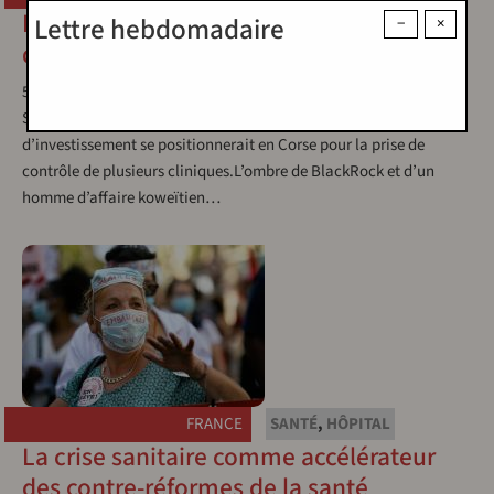
Non à l’OPA de BlackRock sur le secteur
Lettre hebdomadaire
−
×
de santé en Corse
5 mai 2024
-
A Manca
Selon nos premiers éléments d’information, un fond
d’investissement se positionnerait en Corse pour la prise de
contrôle de plusieurs cliniques.L’ombre de BlackRock et d’un
homme d’affaire koweïtien…
FRANCE
SANTÉ
,
HÔPITAL
La crise sanitaire comme accélérateur
des contre-réformes de la santé