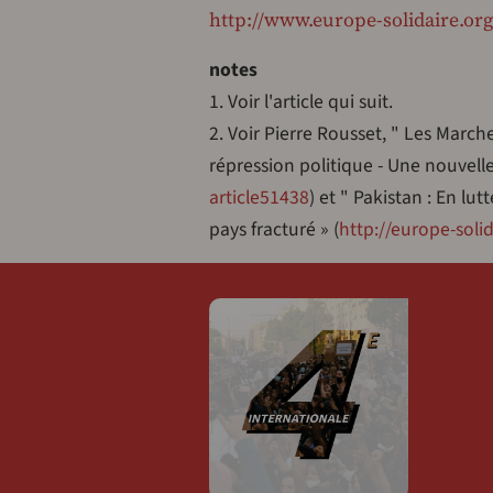
http://www.europe-solidaire.org
notes
1. Voir l'article qui suit.
2. Voir Pierre Rousset, " Les March
répression politique - Une nouvelle
article51438
) et " Pakistan : En lu
pays fracturé » (
http://europe-soli