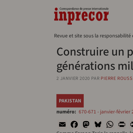
Aller au contenu principal
Naveg
Revue et site sous la responsabilité
Construire un p
générations mil
2 JANVIER 2020
PAR
PIERRE ROUSS
PAKISTAN
numéro
670-671 - janvier-février
Email
Facebook
Mastodon
Bluesk
Wha
P