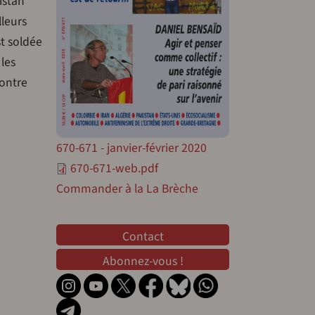
istan
lleurs
t soldée
les
contre
670-671 - janvier-février 2020
670-671-web.pdf
Commander à la La Brèche
Contact
Contact
Abonnez-vous !