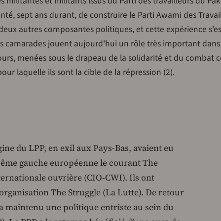
 militantes et militants issus du Parti des travailleurs du Pak
nté, sept ans durant, de construire le Parti Awami des Travai
eux autres composantes politiques, et cette expérience s'es
s camarades jouent aujourd'hui un rôle très important dans 
ours, menées sous le drapeau de la solidarité et du combat 
ur laquelle ils sont la cible de la répression (2).
gine du LPP, en exil aux Pays-Bas, avaient eu
trême gauche européenne le courant The
ernationale ouvrière (CIO-CWI). Ils ont
’organisation The Struggle (La Lutte). De retour
a maintenu une politique entriste au sein du