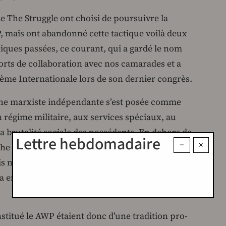
de The Struggle ont choisi de poursuivre la
P, mais ont abandonné cette tactique voilà deux
iques passées, ce courant, qui a gardé le nom
orts de collaboration avec nos camarades et a
ième Internationale lors de son dernier congrès.
uche marxiste indépendante s’est posée comme
 régime militaire, aux services spéciaux, au
a brutalité sociale des possédants. En dehors de
Lettre hebdomadaire
−
×
uche est essentiellement d’origine pro-Moscou. Le
is n’occupe pas la même place historique que
 en effet soutenu, contre l’Inde et la Russie, les
nstitué le AWP étaient donc d’une tradition pro-