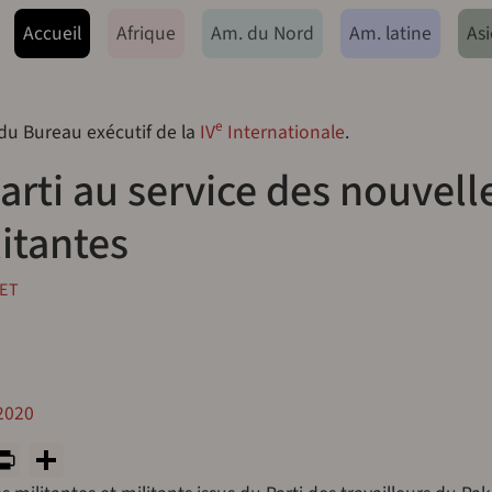
ação principal
Accueil
Afrique
Am. du Nord
Am. latine
Asi
e
 du Bureau exécutif de la
IV
Internationale
.
arti au service des nouvell
itantes
ET
 2020
y
tsApp
rint
PrintFriendly
Share