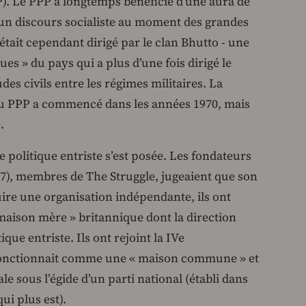
P). Le PPP a longtemps bénéficié d’une aura de
 un discours socialiste au moment des grandes
 était cependant dirigé par le clan Bhutto - une
ues » du pays qui a plus d’une fois dirigé le
es civils entre les régimes militaires. La
 du PPP a commencé dans les années 1970, mais
.
e politique entriste s’est posée. Les fondateurs
97), membres de The Struggle, jugeaient que son
ire une organisation indépendante, ils ont
aison mère » britannique dont la direction
ue entriste. Ils ont rejoint la IVe
e fonctionnait comme une « maison commune » et
 sous l’égide d’un parti national (établi dans
ui plus est).