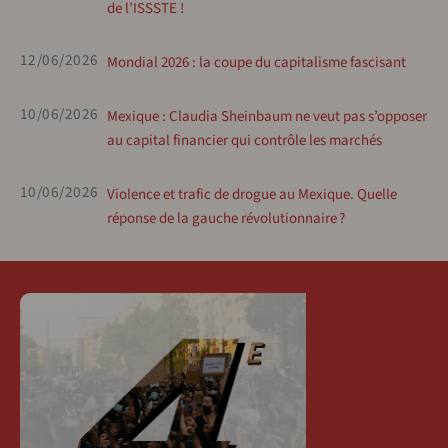
de l’ISSSTE !
12/06/2026
Mondial 2026 : la coupe du capitalisme fascisant
10/06/2026
Mexique : Claudia Sheinbaum ne veut pas s’opposer
au capital financier qui contrôle les marchés
10/06/2026
Violence et trafic de drogue au Mexique. Quelle
réponse de la gauche révolutionnaire ?