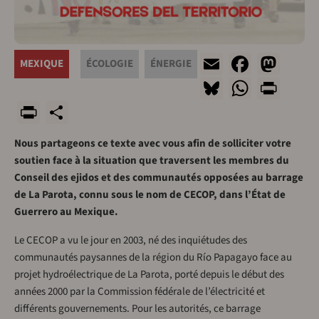
Email
Faceb
Mas
MEXIQUE
ÉCOLOGIE
ÉNERGIE
Bluesky
Whats
Prin
PrintFriendly
Share
Nous partageons ce texte avec vous afin de solliciter votre
soutien face à la situation que traversent les membres du
Conseil des ejidos et des communautés opposées au barrage
de La Parota, connu sous le nom de CECOP, dans l’État de
Guerrero au Mexique.
Le CECOP a vu le jour en 2003, né des inquiétudes des
communautés paysannes de la région du Río Papagayo face au
projet hydroélectrique de La Parota, porté depuis le début des
années 2000 par la Commission fédérale de l’électricité et
différents gouvernements. Pour les autorités, ce barrage