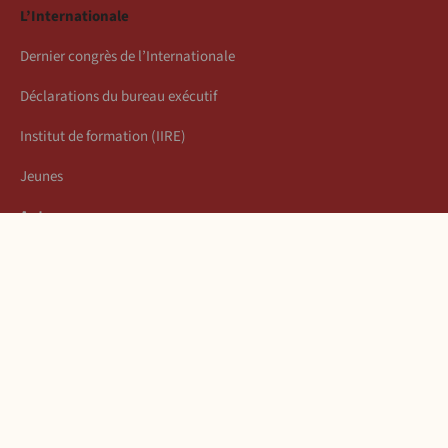
L’Internationale
Dernier congrès de l’Internationale
Déclarations du bureau exécutif
Institut de formation (IIRE)
Jeunes
Auteurs
Économie
Connexion
Les articles de la semaine
À propos
Mentions légales