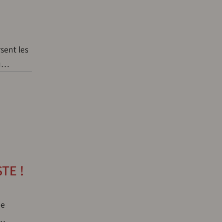
sent les
nu…
STE !
de
e…