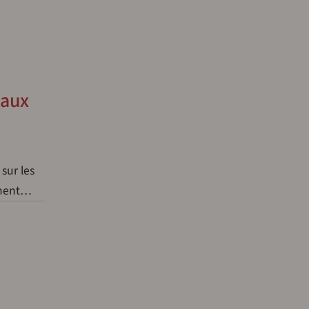
 aux
sur les
gument…