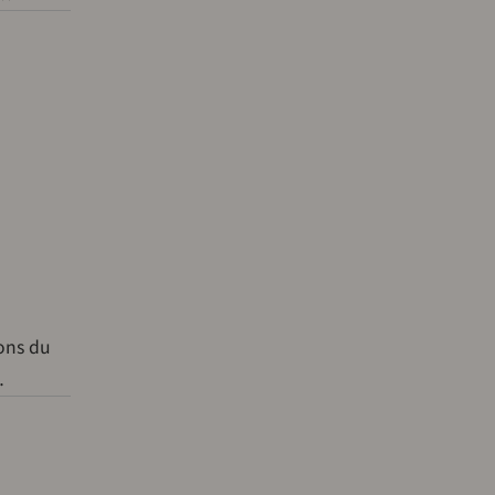
ions du
…