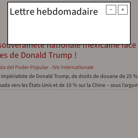
Lettre hebdomadaire
−
×
 souveraineté nationale mexicaine face
tes de Donald Trump !
ta del Poder Popular - IVe Internationale
 impérialiste de Donald Trump, de droits de douane de 25 % 
ada vers les États-Unis et de 10 % sur la Chine – sous l’ar