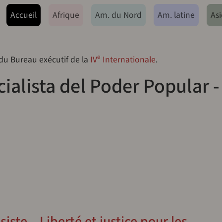
ação principal
Accueil
Afrique
Am. du Nord
Am. latine
Asi
e
 du Bureau exécutif de la
IV
Internationale
.
alista del Poder Popular -
iste – Liberté et justice pour les