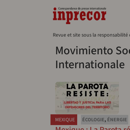
Aller au contenu principal
Naveg
Revue et site sous la responsabilité
Movimiento Soci
Internationale
MEXIQUE
ÉCOLOGIE
,
ÉNERGIE
Mexique : La Parota rés