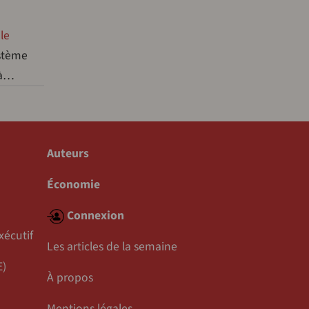
le
ystème
 à…
Auteurs
Économie
Connexion
xécutif
Les articles de la semaine
E)
À propos
Mentions légales