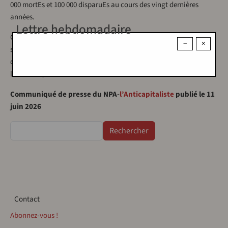
000 mortEs et 100 000 disparuEs au cours des vingt dernières
années.
Lettre hebdomadaire
Cette compétition révèle jusqu’à la caricature ce que devient le
−
×
sport sous le capitalisme. Pour notre part, nous continuerons à
défendre un football populaire, accessible à toutes et tous, contre
le racisme, l’autoritarisme et la marchandisation du monde.
Communiqué de presse du NPA-
l’Anticapitaliste
publié le 11
juin 2026
Rechercher
Contact
Contact
Abonnez-vous !