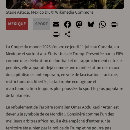
Stade Azteca, Mexico DF. © Wikimedia Commons
Email
Facebook
Mastodon
Bluesky
What
Pr
MEXIQUE
SPORT
PrintFriendly
Share
La Coupe du monde 2026 s’ouvre ce jeudi 11 juin au Canada, au
Mexique et surtout aux États-Unis de Trump. Présentée par la FIFA
comme une célébration du football et du rapprochement entre les
peuples, elle apparaît déjà comme une manifestation des maux
du capitalisme contemporain, en voie de fascisation : racisme,
restrictions des libertés, catastrophe écologique et
marchandisation toujours plus poussée du sport le plus populaire
de la planète.
Le refoulement de l’arbitre somalien Omar Abdulkadir Artan est
devenu le symbole de ce Mondial. Considéré comme l’un des
meilleurs arbitres africains, il a été empêché d’entrer sur le
territoire étasunien par la police de Trump et ne pourra pas