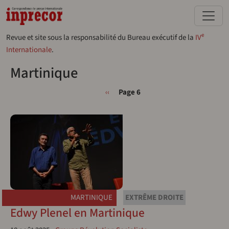
Aller au contenu principal
e
Revue et site sous la responsabilité du Bureau exécutif de la
IV
Internationale
.
Martinique
Pagination
Page précédente
‹‹
Page 6
MARTINIQUE
EXTRÊME DROITE
Edwy Plenel en Martinique