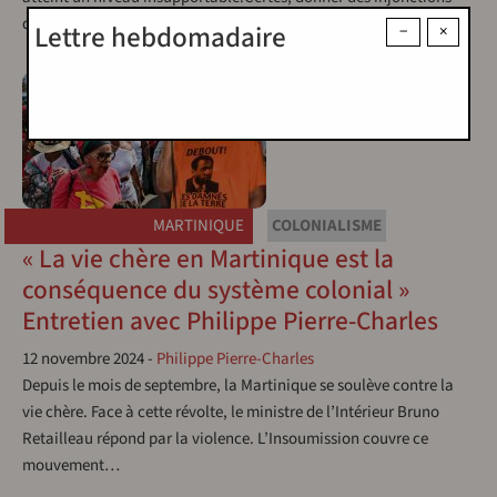
de…
Lettre hebdomadaire
−
×
MARTINIQUE
COLONIALISME
« La vie chère en Martinique est la
conséquence du système colonial »
Entretien avec Philippe Pierre-Charles
12 novembre 2024
-
Philippe Pierre-Charles
Depuis le mois de septembre, la Martinique se soulève contre la
vie chère. Face à cette révolte, le ministre de l’Intérieur Bruno
Retailleau répond par la violence. L’Insoumission couvre ce
mouvement…