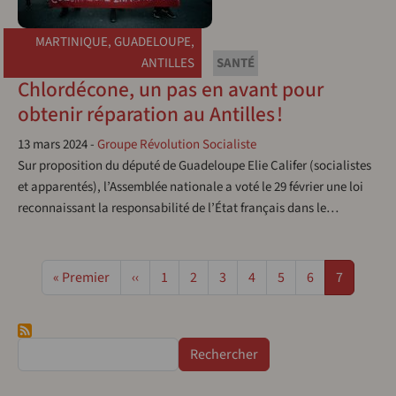
MARTINIQUE
,
GUADELOUPE
,
ANTILLES
SANTÉ
Chlordécone, un pas en avant pour
obtenir réparation au Antilles !
13 mars 2024
-
Groupe Révolution Socialiste
Sur proposition du député de Guadeloupe Elie Califer (socialistes
et apparentés), l’Assemblée nationale a voté le 29 février une loi
reconnaissant la responsabilité de l’État français dans le…
Pagination
Première page
Page précédente
Page
Page
Page
Page
Page
Page
Page
« Premier
‹‹
1
2
3
4
5
6
7
Rechercher