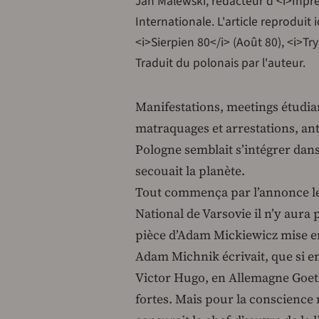
Jan Malewski, rédacteur d'<i>Inpr
Internationale. L'article reprodui
<i>Sierpien 80</i> (Août 80), <i>T
Traduit du polonais par l'auteur.
Manifestations, meetings étudian
matraquages et arrestations, ant
Pologne semblait s’intégrer dans
secouait la planète.
Tout commença par l’annonce le 
National de Varsovie il n’y aura
pièce d’Adam Mickiewicz mise e
Adam Michnik écrivait, que si e
Victor Hugo, en Allemagne Goeth
fortes. Mais pour la conscience n