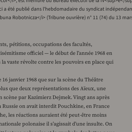
ecor</i>, est membre du Bureau exécutif de la IV<sup>e</su
t ici a été publié dans l'hebdomadaire du syndicat indépendan
rybuna Robotnicza</i> (Tribune ouvrière) n° 11 (74) du 13 mar
ts, pétitions, occupations des facultés,
isémitisme officiel — le début de l’année 1968 en
 la vaste révolte contre les pouvoirs en place qui
16 janvier 1968 que sur la scène du Théâtre
 plus que deux représentations des Aïeux, une
n scène par Kazimierz Dejmek. Vingt ans après
n Russie on avait interdit Pouchkine, en France
e, les réactions auraient été peut-être moins
ationale polonaise il s’agissait d’une insulte. On