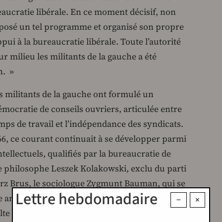
eaucratie libérale. En ce moment décisif, non
oposé un tel programme et organisé son propre
ppui à la bureaucratie libérale. Toute l’autorité
r milieu les militants de la gauche a été
n. »
s militants de la gauche ont formulé un
ocratie de conseils ouvriers, articulée entre
ps de travail et l’indépendance des syndicats.
66, ce courant continuait à se développer parmi
ntellectuels, qualifiés par la bureaucratie de
 le philosophe Leszek Kolakowski, exclu du parti
rz Brus, le sociologue Zygmunt Bauman, qui se
Lettre hebdomadaire
analyse critique de la Pologne populaire). En
−
×
lte étudiante la majorité de ses animateurs.