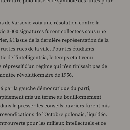
ittérature polonaise et le symbole des luttes pour
ns de Varsovie vota une résolution contre la
vie 3 000 signatures furent collectées sous une
ier, à l’issue de la dernière représentation de la
t les rues de la ville. Pour les étudiants
e de l’intelligentsia, le temps était venu
s répressif d’un régime qui n’en finissait pas de
a montée révolutionnaire de 1956.
6 par la gauche démocratique du parti,
rapidement mis un terme au bouillonnement
dans la presse : les conseils ouvriers furent mis
 revendications de l’Octobre polonais, liquidée.
 entrouverte pour les milieux intellectuels et ce