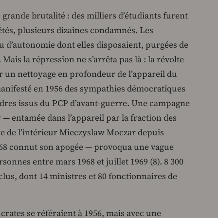
grande brutalité : des milliers d’étudiants furent
rêtés, plusieurs dizaines condamnés. Les
u d’autonomie dont elles disposaient, purgées de
Mais la répression ne s’arrêta pas là : la révolte
ur un nettoyage en profondeur de l’appareil du
 manifesté en 1956 des sympathies démocratiques
adres issus du PCP d’avant-guerre. Une campagne
 — entamée dans l’appareil par la fraction des
tre de l’intérieur Mieczyslaw Moczar depuis
968 connut son apogée — provoqua une vague
sonnes entre mars 1968 et juillet 1969 (8). 8 300
s, dont 14 ministres et 80 fonctionnaires de
crates se référaient à 1956, mais avec une