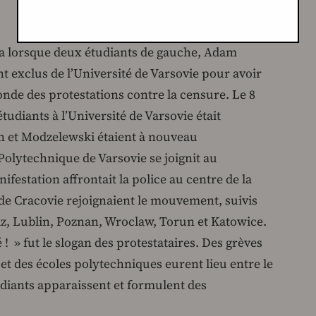
 lorsque deux étudiants de gauche, Adam
t exclus de l’Université de Varsovie pour avoir
de des protestations contre la censure. Le 8
udiants à l’Université de Varsovie était
n et Modzelewski étaient à nouveau
Polytechnique de Varsovie se joignit au
estation affrontait la police au centre de la
s de Cracovie rejoignaient le mouvement, suivis
z, Lublin, Poznan, Wroclaw, Torun et Katowice.
é ! » fut le slogan des protestataires. Des grèves
et des écoles polytechniques eurent lieu entre le
udiants apparaissent et formulent des