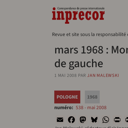
Aller au contenu principal
Naveg
Revue et site sous la responsabilité
mars 1968 : Mon
de gauche
1 MAI 2008
PAR
JAN MALEWSKI
POLOGNE
1968
numéro
538 - mai 2008
Email
Facebook
Mastodon
Bluesk
Wha
P