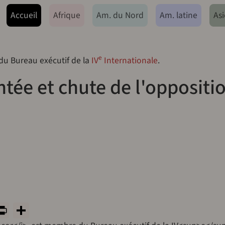
ação principal
Accueil
Afrique
Am. du Nord
Am. latine
Asi
e
 du Bureau exécutif de la
IV
Internationale
.
tée et chute de l'oppositi
y
tsApp
rint
PrintFriendly
Share