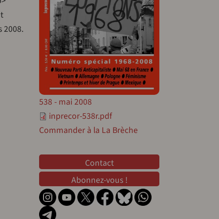
p>
t
s 2008.
538 - mai 2008
inprecor-538r.pdf
Commander à la La Brèche
Contact
Contact
Abonnez-vous !