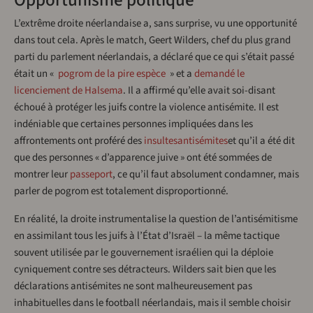
Opportunisme politique
L’extrême droite néerlandaise a, sans surprise, vu une opportunité
dans tout cela. Après le match, Geert Wilders, chef du plus grand
parti du parlement néerlandais, a déclaré que ce qui s’était passé
était un «
pogrom de la pire espèce
» et a
demandé le
licenciement de Halsema
. Il a affirmé qu’elle avait soi-disant
échoué à protéger les juifs contre la violence antisémite. Il est
indéniable que certaines personnes impliquées dans les
affrontements ont proféré des
insultes
antisémites
et qu’il a été dit
que des personnes « d’apparence juive » ont été sommées de
montrer leur
passeport
, ce qu’il faut absolument condamner, mais
parler de pogrom est totalement disproportionné.
En réalité, la droite instrumentalise la question de l’antisémitisme
en assimilant tous les juifs à l’État d’Israël – la même tactique
souvent utilisée par le gouvernement israélien qui la déploie
cyniquement contre ses détracteurs. Wilders sait bien que les
déclarations antisémites ne sont malheureusement pas
inhabituelles dans le football néerlandais, mais il semble choisir