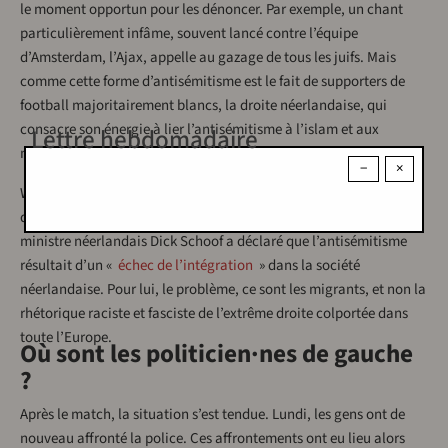
le moment opportun pour les dénoncer. Par exemple, un chant
particulièrement infâme, souvent lancé contre l’équipe
d’Amsterdam, l’Ajax, appelle au gazage de tous les juifs. Mais
comme cette forme d’antisémitisme est le fait de supporters de
football majoritairement blancs, la droite néerlandaise, qui
consacre son énergie à lier l’antisémitisme à l’islam et aux
Lettre hebdomadaire
migrants, s’y est beaucoup moins intéressée.
−
×
Wilders n’est pas le seul coupable. De retour d’une visite au
dirigeant hongrois d’extrême droite Viktor Orban, le Premier
ministre néerlandais Dick Schoof a déclaré que l’antisémitisme
résultait d’un «
échec de l’intégration
» dans la société
néerlandaise. Pour lui, le problème, ce sont les migrants, et non la
rhétorique raciste et fasciste de l’extrême droite colportée dans
toute l’Europe.
Où sont les politicien·nes de gauche
?
Après le match, la situation s’est tendue. Lundi, les gens ont de
nouveau affronté la police. Ces affrontements ont eu lieu alors