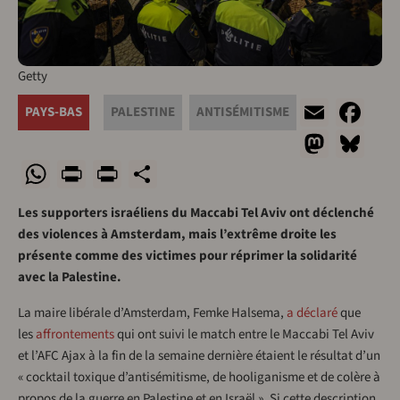
Getty
Email
Fa
PAYS-BAS
PALESTINE
ANTISÉMITISME
Mast
Bl
WhatsApp
Print
PrintFriendly
Share
Les supporters israéliens du Maccabi Tel Aviv ont déclenché
des violences à Amsterdam, mais l’extrême droite les
présente comme des victimes pour réprimer la solidarité
avec la Palestine.
La maire libérale d’Amsterdam, Femke Halsema,
a déclaré
que
les
affrontements
qui ont suivi le match entre le Maccabi Tel Aviv
et l’AFC Ajax à la fin de la semaine dernière étaient le résultat d’un
« cocktail toxique d’antisémitisme, de hooliganisme et de colère à
propos de la guerre en Palestine et en Israël ». Si cette description