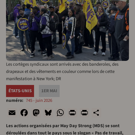
Les cortèges syndicaux sont arrivés avec des banderoles, des
drapeaux et des vêtements en couleur comme lors de cette
manifestation à New York; DR
ÉTATS-UNIS
1ER MAI
numéro
745 - juin 2026
Email
Facebook
Mastodon
Bluesky
WhatsApp
Print
PrintFriend
Share
Les actions organisées par May Day Strong (MDS) se sont
déroulées dans tout le pays sous le slogan « Pas de travail,