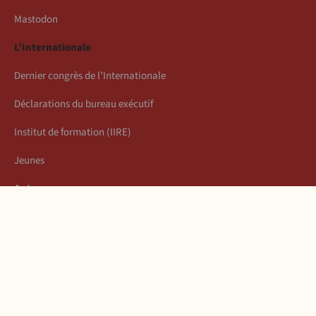
Mastodon
L’Internationale
Dernier congrès de l’Internationale
Déclarations du bureau exécutif
Institut de formation (IIRE)
Jeunes
Auteurs
Économie
Connexion
Les articles de la semaine
À propos