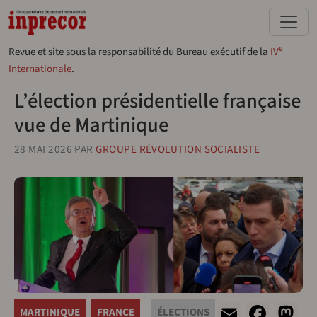
Aller au contenu principal
e
Revue et site sous la responsabilité du Bureau exécutif de la
IV
Internationale
.
L’élection présidentielle française
vue de Martinique
28 MAI 2026
PAR
GROUPE RÉVOLUTION SOCIALISTE
Email
Face
M
MARTINIQUE
FRANCE
ÉLECTIONS