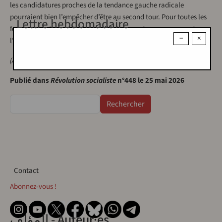
les candidatures proches de la tendance gauche radicale
pourraient bien l’empêcher d’être au second tour. Pour toutes les
Lettre hebdomadaire
forces qui se trouvent en capacité de peser dans un sens ou dans
−
×
l’autre, il y a lieu de bien mesurer les risques.
(À suivre)
Publié dans
Révolution socialiste
n°448 le 25 mai 2026
Rechercher
Contact
Contact
Abonnez-vous !
المؤلف - Auteur·es