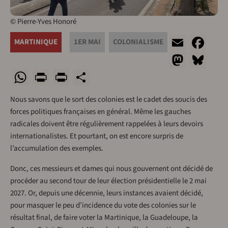
© Pierre-Yves Honoré
Email
Fa
MARTINIQUE
1ER MAI
COLONIALISME
Masto
Bl
WhatsApp
Print
PrintFriendly
Share
Nous savons que le sort des colonies est le cadet des soucis des
forces politiques françaises en général. Même les gauches
radicales doivent être régulièrement rappelées à leurs devoirs
internationalistes. Et pourtant, on est encore surpris de
l’accumulation des exemples.
Donc, ces messieurs et dames qui nous gouvernent ont décidé de
procéder au second tour de leur élection présidentielle le 2 mai
2027. Or, depuis une décennie, leurs instances avaient décidé,
pour masquer le peu d’incidence du vote des colonies sur le
résultat final, de faire voter la Martinique, la Guadeloupe, la