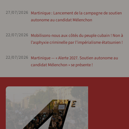
27/07/2026
Martinique : Lancement de la campagne de soutien
autonome au candidat Mélenchon
22/07/2026
Mobilisons-nous aux côtés du peuple cubain ! Non à
l’asphyxie criminelle par l’impérialisme étatsunien !
22/07/2026
Martinique — « Alerte 2027. Soutien autonome au
candidat Mélenchon » se présente !