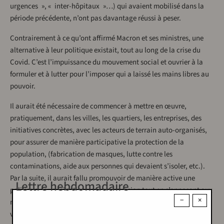
urgences », « inter-hôpitaux »…) qui avaient mobilisé dans la
période précédente, n’ont pas davantage réussi à peser.
Contrairement à ce qu’ont affirmé Macron et ses ministres, une
alternative à leur politique existait, tout au long de la crise du
Covid. C’est l’impuissance du mouvement social et ouvrier à la
formuler et à lutter pour l’imposer qui a laissé les mains libres au
pouvoir.
Il aurait été nécessaire de commencer à mettre en œuvre,
pratiquement, dans les villes, les quartiers, les entreprises, des
initiatives concrètes, avec les acteurs de terrain auto-organisés,
pour assurer de manière participative la protection de la
population, (fabrication de masques, lutte contre les
contaminations, aide aux personnes qui devaient s’isoler, etc.).
Par la suite, il aurait fallu promouvoir de manière active une
Lettre hebdomadaire
politique de vaccination par la persuasion tout en s’opposant aux
−
×
mesures punitives vis-à-vis des personnes non convaincues par la
vaccination.