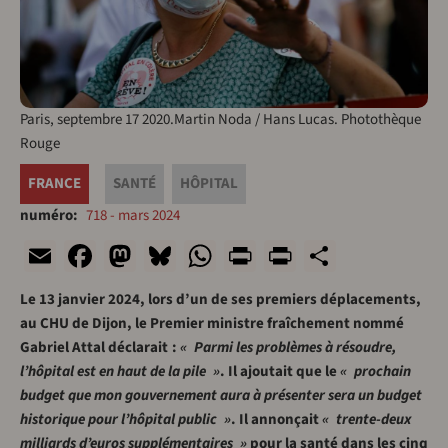
Paris, septembre 17 2020.Martin Noda / Hans Lucas. Photothèque
Rouge
FRANCE
SANTÉ
HÔPITAL
numéro
718 - mars 2024
Email
Facebook
Mastodon
Bluesky
WhatsApp
Print
PrintFriend
Share
Le 13 janvier 2024, lors d’un de ses premiers déplacements,
au CHU de Dijon, le Premier ministre fraîchement nommé
Gabriel Attal déclarait :
« Parmi les problèmes à résoudre,
l’hôpital est en haut de la pile »
. Il ajoutait que le
« prochain
budget que mon gouvernement aura à présenter sera un budget
historique pour l’hôpital public »
. Il annonçait
« trente-deux
milliards d’euros supplémentaires »
pour la santé dans les cinq