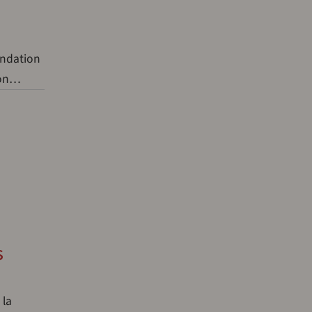
ondation
son…
s
 la