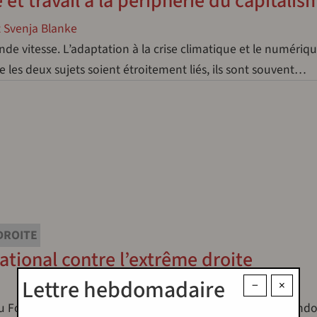
le et travail à la périphérie du capitalis
 Svenja Blanke
ande vitesse. L’adaptation à la crise climatique et le numériq
 les deux sujets soient étroitement liés, ils sont souvent…
DROITE
ational contre l’extrême droite
Lettre hebdomadaire
−
×
u Forum social mondial (FSM) qui s’est déroulée à Katmando