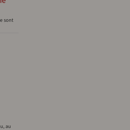
me
ue sont
u, au