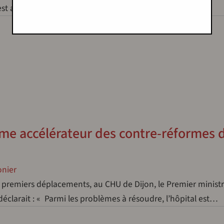
 est au bilan. Ce fut un événement très réussi pour la…
mme accélérateur des contre-réformes d
nier
es premiers déplacements, au CHU de Dijon, le Premier minist
clarait : « Parmi les problèmes à résoudre, l’hôpital est…