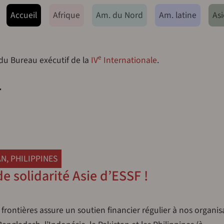
ação principal
Accueil
Afrique
Am. du Nord
Am. latine
Asi
e
 du Bureau exécutif de la
IV
Internationale
.
4
AN
,
PHILIPPINES
e solidarité Asie d’ESSF !
 frontières assure un soutien financier régulier à nos organis