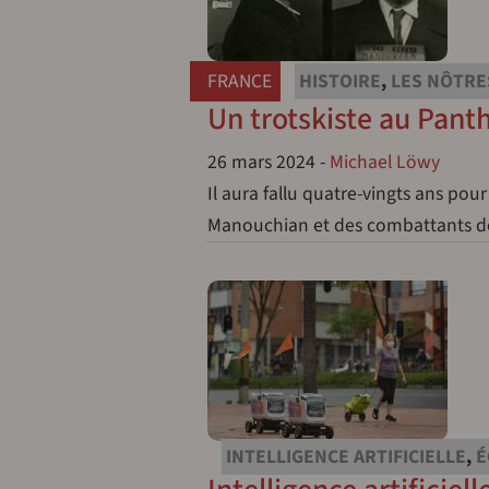
FRANCE
HISTOIRE
,
LES NÔTRE
Un trotskiste au Pan
26 mars 2024
-
Michael Löwy
Il aura fallu quatre-vingts ans pou
Manouchian et des combattants de 
INTELLIGENCE ARTIFICIELLE
,
É