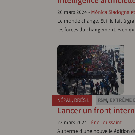
Intelligence artificiel
26 mars 2024
-
Mónica Sladogna et
Le monde change. Et il le fait à gr
les forces du changement. Bien que
NÉPAL
,
BRÉSIL
FSM
,
EXTRÊME 
Lancer un front intern
23 mars 2024
-
Éric Toussaint
Au terme d’une nouvelle édition d