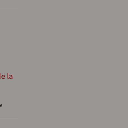
e la
re