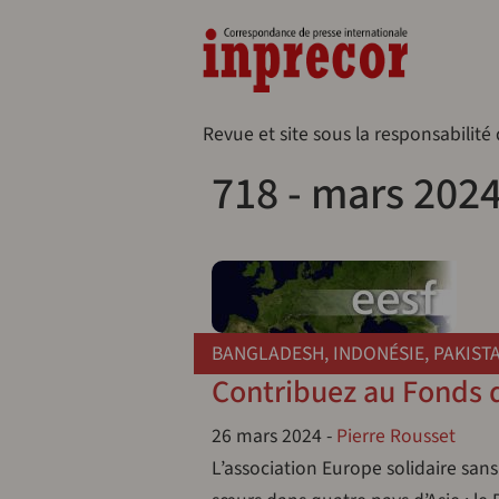
Aller au contenu principal
Naveg
Revue et site sous la responsabilité
718 - mars 202
BANGLADESH
,
INDONÉSIE
,
PAKIST
Contribuez au Fonds d
26 mars 2024
-
Pierre Rousset
L’association Europe solidaire sans