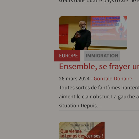
sœurs dans quatre pays d’Asie : le 
EUROPE
IMMIGRATION
Ensemble, se frayer 
26 mars 2024
-
Gonzalo Donaire
Toutes sortes de fantômes hantent
aiment le clair-obscur. La gauche a
situation.Depuis…