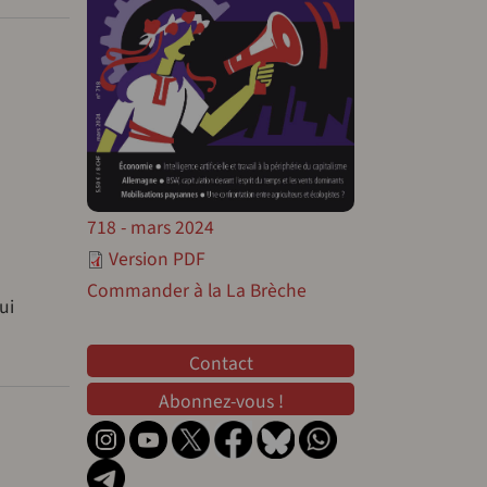
718 - mars 2024
Version PDF
Commander à la La Brèche
ui
Contact
Contact
Abonnez-vous !