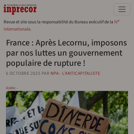
Aller au contenu principal
e
Revue et site sous la responsabilité du Bureau exécutif de la
IV
Internationale
.
France : Après Lecornu, imposons
par nos luttes un gouvernement
populaire de rupture !
6 OCTOBRE 2025
PAR
NPA - L’ANTICAPITALISTE
Arabic