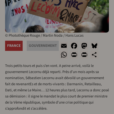
© Photothèque Rouge / Martin Noda / Hans Lucas
Email
Facebook
Mastod
Blue
FRANCE
GOUVERNEMENT
WhatsApp
Print
PrintFr
Sha
Trois petits tours et puis s’en vont. A peine arrivé, voilà le
gouvernement Lecornu déjà reparti. Près d’un mois après sa
nomination, Sébastien Lecornu avait dévoilé un gouvernement
fait de revenantEs et de morts-vivants : Darmanin, Retailleau,
Dati, et même Le Maire… 12 heures plus tard, Lecornu a donc posé
sa démission : il signe le mandat le plus court de premier ministre
de la Vème république, symbole d’une crise politique qui
s’approfondit et s’accélère.