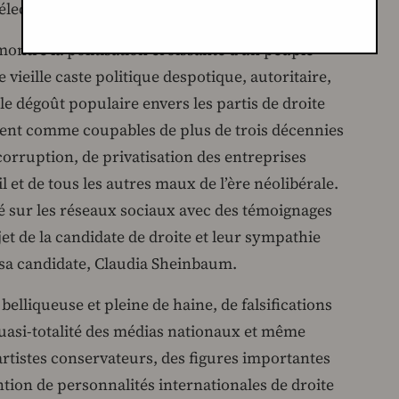
électorale.
montre la politisation croissante d’un peuple
vieille caste politique despotique, autoritaire,
le dégoût populaire envers les partis de droite
fient comme coupables de plus de trois décennies
corruption, de privatisation des entreprises
l et de tous les autres maux de l’ère néolibérale.
lé sur les réseaux sociaux avec des témoignages
t de la candidate de droite et leur sympathie
sa candidate, Claudia Sheinbaum.
lliqueuse et pleine de haine, de falsifications
uasi-totalité des médias nationaux et même
t artistes conservateurs, des figures importantes
ntion de personnalités internationales de droite