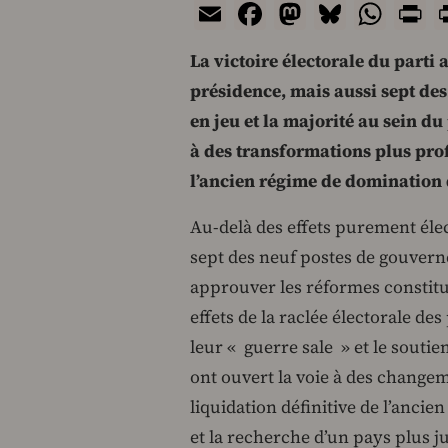
Email
Facebook
Mastodon
Bluesk
Wha
P
La victoire électorale du parti 
présidence, mais aussi sept des
en jeu et la majorité au sein du
à des transformations plus prof
l’ancien régime de domination 
Au-delà des effets purement éle
sept des neuf postes de gouverne
approuver les réformes constituti
effets de la raclée électorale de
leur « guerre sale » et le soutie
ont ouvert la voie à des change
liquidation définitive de l’anci
et la recherche d’un pays plus ju