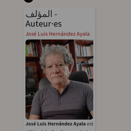
المؤلف -
Auteur·es
José Luis Hernández Ayala
José Luis Hernández Ayala
est