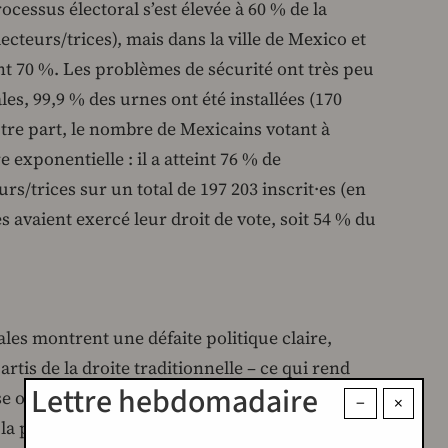
cessus électoral s’est élevée à 60 % de la
lecteurs/trices), mais dans la ville de Mexico et
eint 70 %. Les problèmes de sécurité ont très peu
es, 99,9 % des urnes ont été installées (170
autre part, le nombre de Mexicains votant à
exponentielle : il a atteint 76 % de
urs/trices sur un total de 197 203 inscrit·es (en
es avaient exercé leur droit de vote, soit 54 % du
rales montrent une défaite politique claire,
artis de la droite traditionnelle – ce qui rend
Lettre hebdomadaire
e ou judiciarisation du processus électoral –,
−
×
 la participation populaire enthousiaste qui s’est