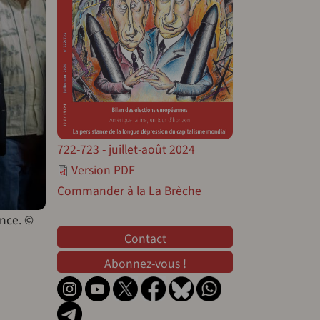
722-723 - juillet-août 2024
Version PDF
Commander à la La Brèche
ence. ©
Contact
Contact
Abonnez-vous !