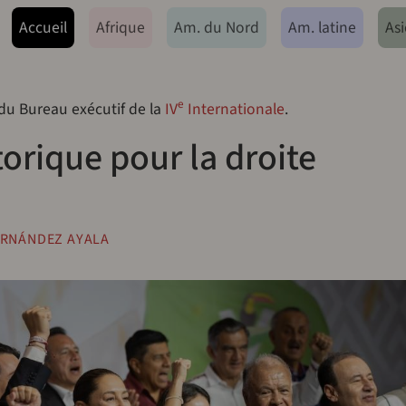
ação principal
Accueil
Afrique
Am. du Nord
Am. latine
Asi
e
 du Bureau exécutif de la
IV
Internationale
.
torique pour la droite
ERNÁNDEZ AYALA