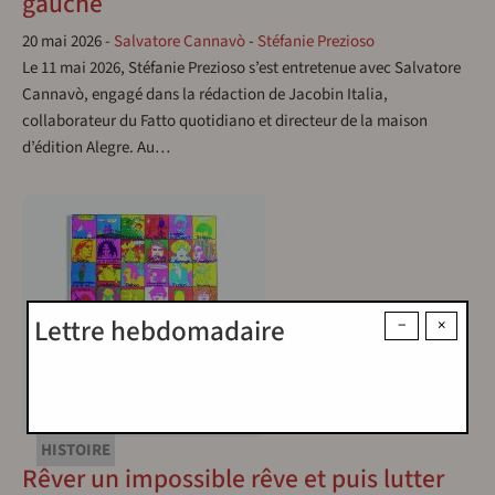
gauche
20 mai 2026
-
Salvatore Cannavò
-
Stéfanie Prezioso
Le 11 mai 2026, Stéfanie Prezioso s’est entretenue avec Salvatore
Cannavò, engagé dans la rédaction de Jacobin Italia,
collaborateur du Fatto quotidiano et directeur de la maison
d’édition Alegre. Au…
Lettre hebdomadaire
−
×
HISTOIRE
Rêver un impossible rêve et puis lutter